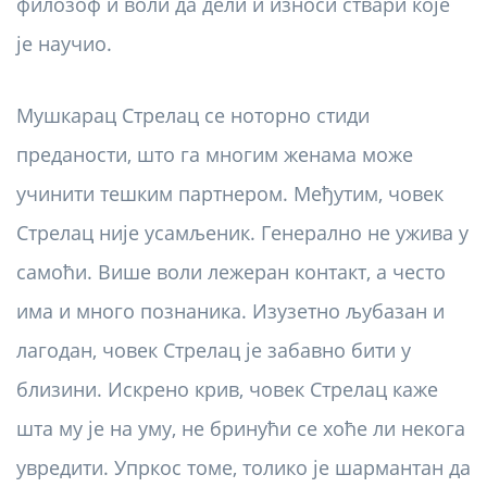
филозоф и воли да дели и износи ствари које
је научио.
Мушкарац Стрелац се ноторно стиди
преданости, што га многим женама може
учинити тешким партнером. Међутим, човек
Стрелац није усамљеник. Генерално не ужива у
самоћи. Више воли лежеран контакт, а често
има и много познаника. Изузетно љубазан и
лагодан, човек Стрелац је забавно бити у
близини. Искрено крив, човек Стрелац каже
шта му је на уму, не бринући се хоће ли некога
увредити. Упркос томе, толико је шармантан да