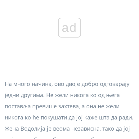
ad
На много начина, ово двоје добро одговарају
једни другима. Не жели никога ко од њега
поставља превише захтева, а она не жели
никога ко ће покушати да јој каже шта да ради.
Жена Водолија је веома независна, тако да јој