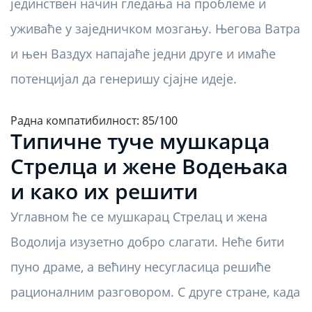
јединствен начин гледања на проблеме и
уживаће у заједничком мозгању. Његова Ватра
и њен Ваздух напајаће једни друге и имаће
потенцијал да генеришу сјајне идеје.
Радна компатибилност: 85/100
Типичне туче мушкарца
Стрелца и жене Водењака
и како их решити
Углавном ће се мушкарац Стрелац и жена
Водолија изузетно добро слагати. Неће бити
пуно драме, а већину несугласица решиће
рационалним разговором. С друге стране, када