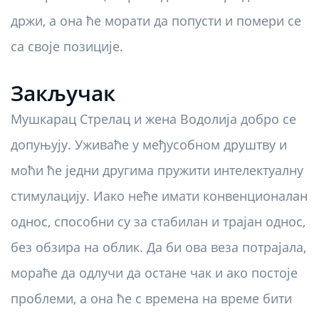
држи, а она ће морати да попусти и помери се
са своје позиције.
Закључак
Мушкарац Стрелац и жена Водолија добро се
допуњују. Уживаће у међусобном друштву и
моћи ће једни другима пружити интелектуалну
стимулацију. Иако неће имати конвенционалан
однос, способни су за стабилан и трајан однос,
без обзира на облик. Да би ова веза потрајала,
мораће да одлучи да остане чак и ако постоје
проблеми, а она ће с времена на време бити