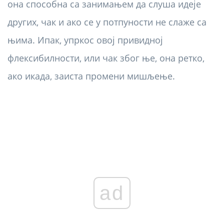
она способна са занимањем да слуша идеје
других, чак и ако се у потпуности не слаже са
њима. Ипак, упркос овој привидној
флексибилности, или чак због ње, она ретко,
ако икада, заиста промени мишљење.
ad