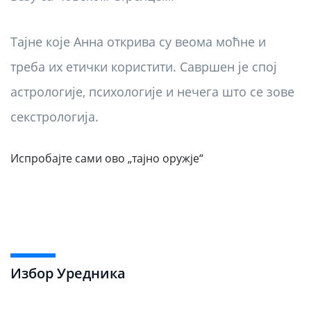
Тајне које Анна открива су веома моћне и
треба их етички користити. Савршен је спој
астрологије, психологије и нечега што се зове
секстрологија.
Испробајте сами ово „тајно оружје“
Избор Уредника