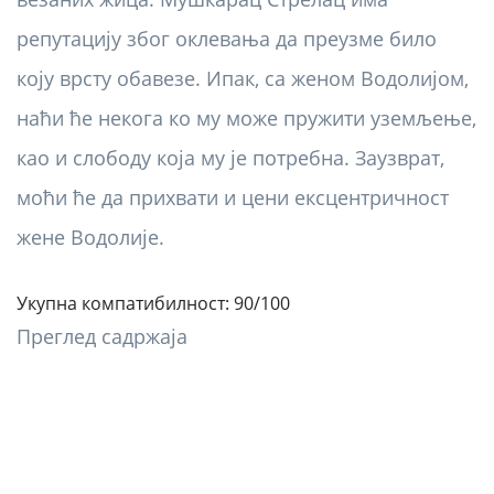
репутацију због оклевања да преузме било
коју врсту обавезе. Ипак, са женом Водолијом,
наћи ће некога ко му може пружити уземљење,
као и слободу која му је потребна. Заузврат,
моћи ће да прихвати и цени ексцентричност
жене Водолије.
Укупна компатибилност: 90/100
Преглед садржаја