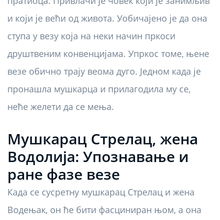
пратиоца. Привлачи је човек који је занимљив
и који је већи од живота. Уобичајено је да она
ступа у везу која на неки начин пркоси
друштвеним конвенцијама. Упркос томе, њене
везе обично трају веома дуго. Једном када је
пронашла мушкарца и прилагодила му се,
неће желети да се мења.
Мушкарац Стрелац, жена
Водолија: Упознавање и
ране фазе везе
Када се сусретну мушкарац Стрелац и жена
Водењак, он ће бити фасциниран њом, а она