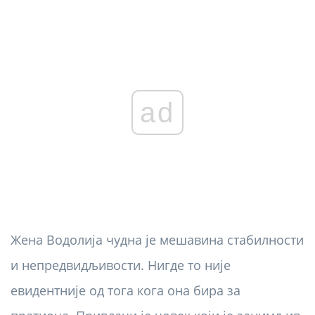
ad
Жена Водолија чудна је мешавина стабилности
и непредвидљивости. Нигде то није
евидентније од тога кога она бира за