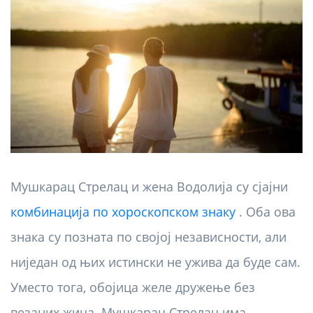
Мушкарац Стрелац и жена Водолија су сјајни
комбинација по хороскопском знаку
. Оба ова
знака су позната по својој независности, али
ниједан од њих истински не ужива да буде сам.
Уместо тога, обојица желе дружење без
везаних жица. Мушкарац Стрелац има