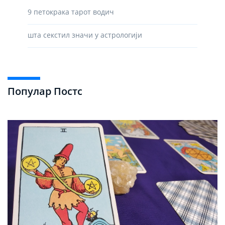
9 петокрака тарот водич
шта секстил значи у астрологији
Популар Постс