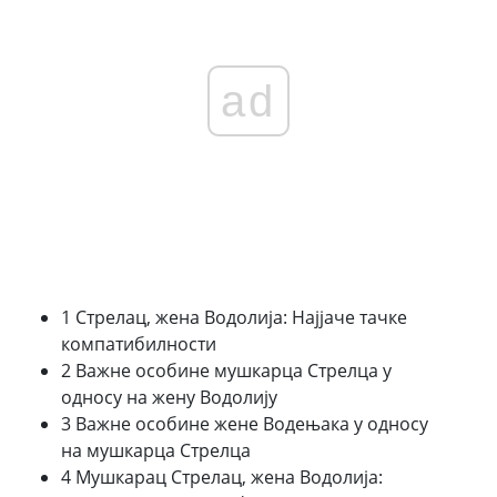
ad
1 Стрелац, жена Водолија: Најјаче тачке
компатибилности
2 Важне особине мушкарца Стрелца у
односу на жену Водолију
3 Важне особине жене Водењака у односу
на мушкарца Стрелца
4 Мушкарац Стрелац, жена Водолија: