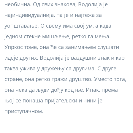
необична. Од свих знакова, Водолија је
најиндивидуалнија, па је и најтежа за
уопштавање. О свему има свој ум, а када
једном стекне мишљење, ретко га мења.
Упркос томе, она ће са занимањем слушати
идеје других. Водолија је ваздушни знак и као
таква ужива у дружењу са другима. С друге
стране, она ретко тражи друштво. Уместо тога,
она чека да људи дођу код ње. Ипак, према
њој се понаша пријатељски и чини је
приступачном.