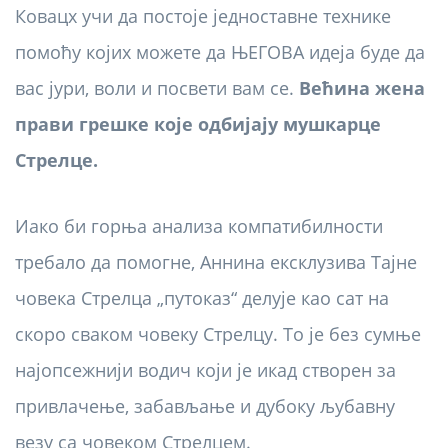
Ковацх учи да постоје једноставне технике
помоћу којих можете да ЊЕГОВА идеја буде да
вас јури, воли и посвети вам се.
Већина жена
прави грешке које одбијају мушкарце
Стрелце.
Иако би горња анализа компатибилности
требало да помогне, Аннина ексклузива Тајне
човека Стрелца „путоказ“ делује као сат на
скоро сваком човеку Стрелцу. То је без сумње
најопсежнији водич који је икад створен за
привлачење, забављање и дубоку љубавну
везу са човеком Стрелцем.