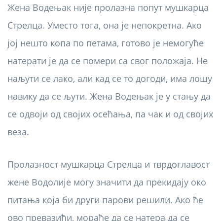
Жена Водењак није пролазна попут мушкарца
Стрелца. Уместо тога, она је непокретна. Ако
јој нешто копа по петама, готово је немогуће
натерати је да се помери са свог положаја. Не
наљути се лако, али кад се то догоди, има лошу
навику да се љути. Жена Водењак је у стању да
се одвоји од својих осећања, па чак и од својих
веза.
Пролазност мушкарца Стрелца и тврдоглавост
жене Водолије могу значити да прекидају око
питања која би други парови решили. Ако ће
ово превазићи, мораће да се натера да се