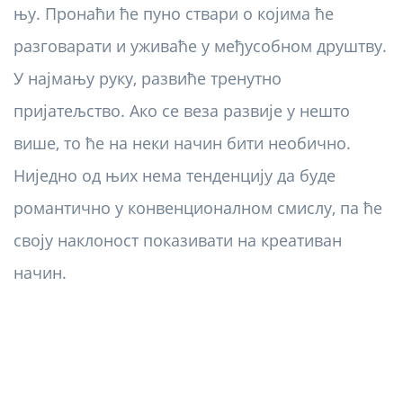
њу. Пронаћи ће пуно ствари о којима ће
разговарати и уживаће у међусобном друштву.
У најмању руку, развиће тренутно
пријатељство. Ако се веза развије у нешто
више, то ће на неки начин бити необично.
Ниједно од њих нема тенденцију да буде
романтично у конвенционалном смислу, па ће
своју наклоност показивати на креативан
начин.