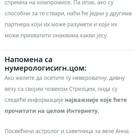
спремна на компромисе. Па ипак, ако су
способни за те ствари, наћи ће једни у другима
партнера који их може разумети и који их
може прихватити онаквима какви јесу.
Напомена са
нумерологисигн.цом:
Ако желите да осетите ту невероватну, дивну
везу са својим човеком Стрелцем, онда су
следеће информације
најважније које ћете
прочитати на целом Интернету.
Посвећени астролог и саветница за везе Анна