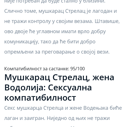
није потребан да буде стално у близини.
Слично томе, мушкарац Стрелац је лагодан и
не тражи контролу у својим везама. Штавише,
ово двоје ће углавном имати врло добру
комуникацију, тако да ће бити добро
опремљени за преговарање о својој вези.
Компатибилност за састанке: 95/100
Мушкарац Стрелац, жена
Водолија: Сексуална
компатибилност
Секс мушкарца Стрелца и жене Водењака биће
лаган и заигран. Ниједно од њих не тражи