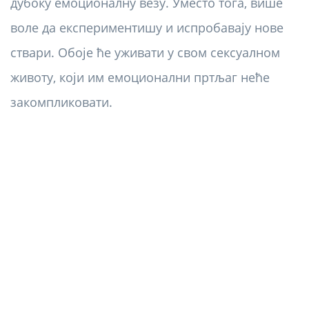
дубоку емоционалну везу. Уместо тога, више
воле да експериментишу и испробавају нове
ствари. Обоје ће уживати у свом сексуалном
животу, који им емоционални пртљаг неће
закомпликовати.