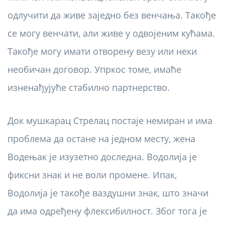
одлучити да живе заједно без венчања. Такође
се могу венчати, али живе у одвојеним кућама.
Такође могу имати отворену везу или неки
необичан договор. Упркос томе, имаће
изненађујуће стабилно партнерство.
Док мушкарац Стрелац постаје немиран и има
проблема да остане на једном месту, жена
Водењак је изузетно доследна. Водолија је
фиксни знак и не воли промене. Ипак,
Водолија је такође ваздушни знак, што значи
да има одређену флексибилност. Због тога је