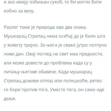
и ако имају озбиљан сукоб, то би могло бити
кобно за везу.
Разлог томе је природа ова два знака.
Мушкарац Стрелац нема осећај да је било шта
у животу трајно. За њега је свако јутро потпуно
нови дан. Овај поглед на свет има предности,
али може довести до проблема када су у
питању његове обавезе. Када мушкарац
Стрелац доживи отпор или потешкоће, ретко
се бори против тога. Уместо тога, он само иде
даље.