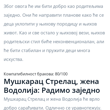
Због овога ће им бити добро као родитељима
заједно. Они ће направити планове како ће се
деца уклопити у њихову породицу и њихов
живот. Као и све остало у њиховој вези, њихов
родитељски стил биће неконвенционалан, али
ће бити стабилан и пружити деци многа
искуства.
Компатибилност бракова: 80/100
Мушкарац Стрелац, жена
Водолија: Радимо заједно
Мушкарац Стрелац и жена Водолија ће врло
добро сарађивати. Одлично се уравнотежују.