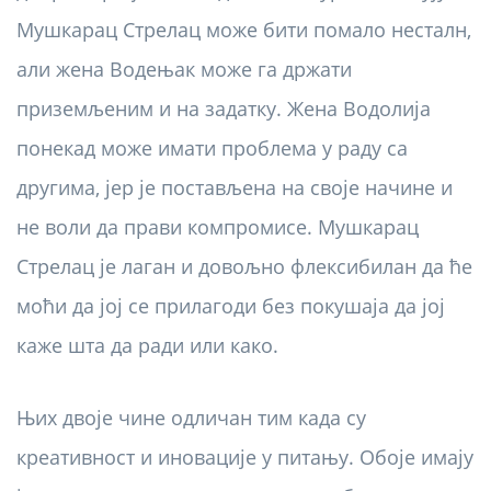
Мушкарац Стрелац може бити помало несталн,
али жена Водењак може га држати
приземљеним и на задатку. Жена Водолија
понекад може имати проблема у раду са
другима, јер је постављена на своје начине и
не воли да прави компромисе. Мушкарац
Стрелац је лаган и довољно флексибилан да ће
моћи да јој се прилагоди без покушаја да јој
каже шта да ради или како.
Њих двоје чине одличан тим када су
креативност и иновације у питању. Обоје имају