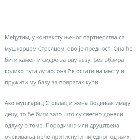
Међутим, у контексту њеног партнерства са
мушкарцем Стрелцем, ово је предност. Она ће
бити камен и сидро за ову везу. Без обзира
колико пута лутао, она ће остати на месту и
пружити му базу за повратак кући.
Ако мушкарац Стрелац и жена Водењак имају
децу, то ће бити зато што су свесно донели
одлуку о томе. Породична или друштвена
очекивања неће притиснути ниједног од њих.