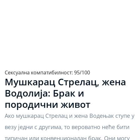
Сексуална компатибилност: 95/100
Мушкарац Стрелац, жена
Водолија: Брак и
породични живот
Ако мушкарац Стрелац и жена Водењак ступе у
везу једни с другима, то вероватно неће бити
типичан или конвенционалан брак. Они могу