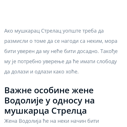
Ако мушкарац Стрелац уопште треба да
размисли о томе да се нагоди са неким, мора
бити уверен да му неће бити досадно. Такође
му је потребно уверење да ће имати слободу
да долази и одлази како хоће.
Важне особине жене
Водолије у односу на
мушкарца Стрелца
Жена Водолија ће на неки начин бити