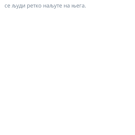
се људи ретко наљуте на њега.