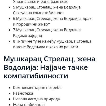
Упознавање и ране фазе везе
5 Мушкарац Стрелац, жена Водолија:
Сексуална компатибилност
6 Мушкарац Стрелац, жена Водолија: Брак
и породични живот
7 Мушкарац Стрелац, жена Водолија:
Радимо заједно
8 Типичне туче између мушкарца Стрелца
и жене Водењака и како их решити
Мушкарац Стрелац, жена
Водолија: Најјаче тачке
компатибилности
Комплементарне потребе
Равнотежа
Његова лагодна природа
Њена стабилност