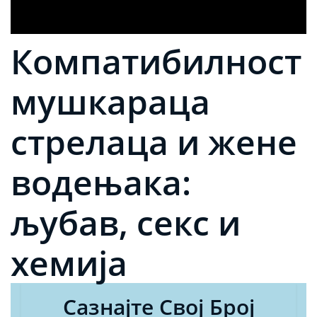
Компатибилност
мушкараца
стрелаца и жене
водењака:
љубав, секс и
хемија
Сазнајте Свој Број