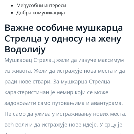
Међусобни интереси
Добра комуникација
Важне особине мушкарца
Стрелца у односу на жену
Водолију
Мушкарац Стрелац жели да извуче максимум
из живота. Жели да истражује нова места и да
ради нове ствари. За мушкарца Стрелца
карактеристичан је немир који се може
задовољити само путовањима и авантурама.
Не само да ужива у истраживању нових места,
већ воли и да истражује нове идеје. У срцу је