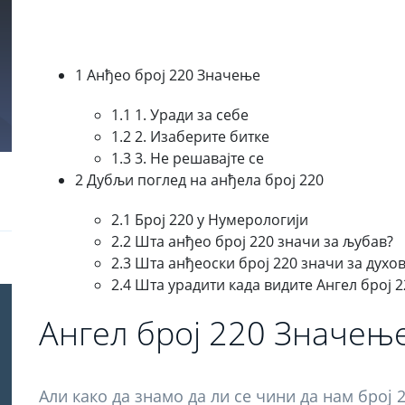
1 Анђео број 220 Значење
1.1 1. Уради за себе
1.2 2. Изаберите битке
1.3 3. Не решавајте се
2 Дубљи поглед на анђела број 220
2.1 Број 220 у Нумерологији
2.2 Шта анђео број 220 значи за љубав?
2.3 Шта анђеоски број 220 значи за духо
2.4 Шта урадити када видите Ангел број 2
Ангел број 220 Значењ
Али како да знамо да ли се чини да нам број 2