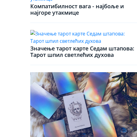
Компатибилност вага - најбоље и
најгоре утакмице
Значење тарот карте Седам штапова:
Тарот шпил светлећих духова