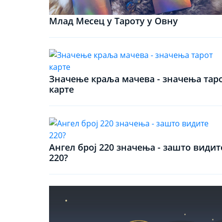
Млад Месец у Тароту у Овну
Значење краља мачева - значења тар
карте
Ангел број 220 значења - зашто видит
220?