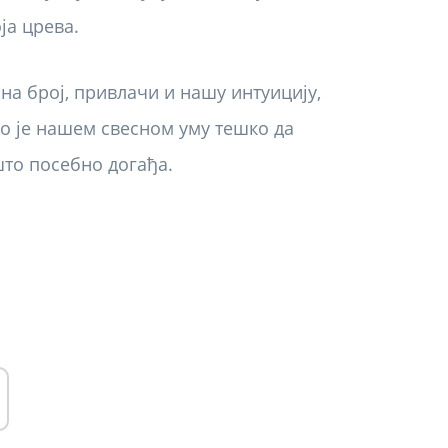
ја црева.
на број, привлачи и нашу интуицију,
о је нашем свесном уму тешко да
што посебно догађа.