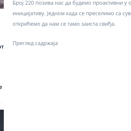
Број 220 позива нас да будемо проактивни у 
иницијативу. Једном када се преселимо са су
открићемо да нам се тамо заиста свиђа.
Преглед садржаја
от
е