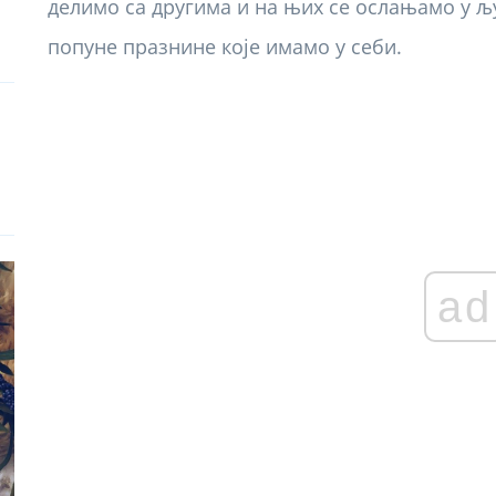
делимо са другима и на њих се ослањамо у љ
попуне празнине које имамо у себи.
ad