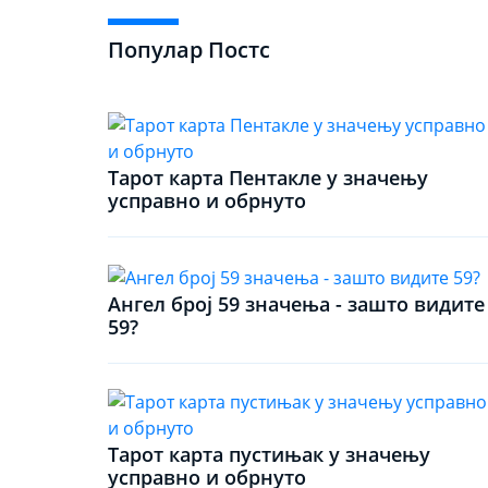
Популар Постс
Тарот карта Пентакле у значењу
усправно и обрнуто
Ангел број 59 значења - зашто видите
59?
Тарот карта пустињак у значењу
усправно и обрнуто