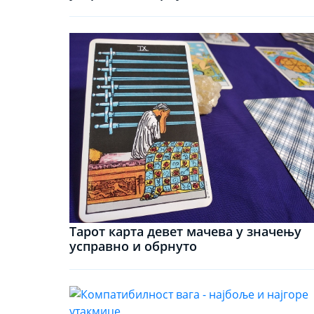
Тарот карта девет мачева у значењу
усправно и обрнуто