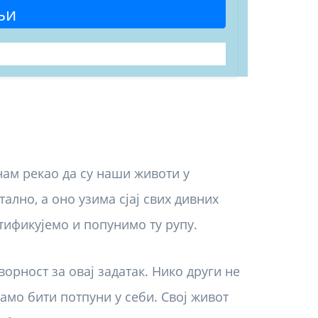
љи
 нам рекао да су наши животи у
лно, а оно узима сјај свих дивних
тификујемо и попунимо ту рупу.
орност за овај задатак. Нико други не
мо бити потпуни у себи. Свој живот