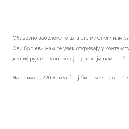
Обавезно забележите шта сте мислили или рад
Ови бројеви нам се увек откривају у контекс
дешифрујемо. Контекст је траг који нам треба
На пример, 220 Ангел број би нам могао рећи 