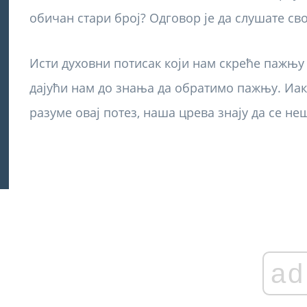
обичан стари број? Одговор је да слушате сво
Исти духовни потисак који нам скреће пажњу 
дајући нам до знања да обратимо пажњу. Иак
разуме овај потез, наша црева знају да се не
ad