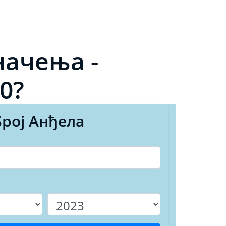
начења -
0?
Број Анђела