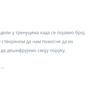
или у тренуцима када се појавио број.
ту створеном да нам помогне да их
 да дешифрујемо своју поруку.
...