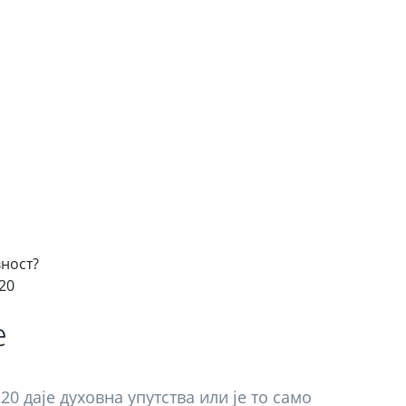
вност?
20
е
20 даје духовна упутства или је то само