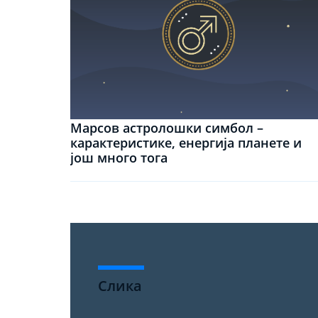
Марсов астролошки симбол –
карактеристике, енергија планете и
још много тога
Слика