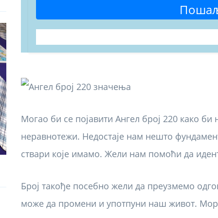
Поша
Могао би се појавити Ангел број 220 како би
неравнотежи. Недостаје нам нешто фундамента
ствари које имамо. Жели нам помоћи да иден
Број такође посебно жели да преузмемо одгов
може да промени и употпуни наш живот. Мора