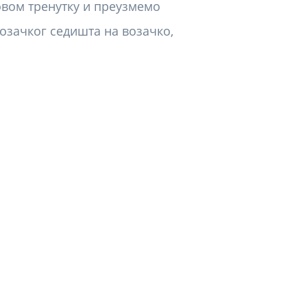
овом тренутку и преузмемо
возачког седишта на возачко,