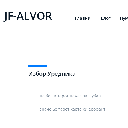
JF-ALVOR
Главни
Блог
Нум
Избор Уредника
најбољи тарот намаз за љубав
значење тарот карте хијерофант