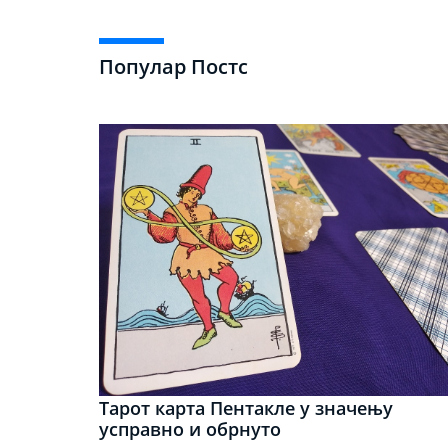
Популар Постс
Тарот карта Пентакле у значењу
усправно и обрнуто