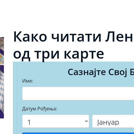
Како читати Ле
од три карте
Сазнајте Свој 
Име:
Датум Рођења: