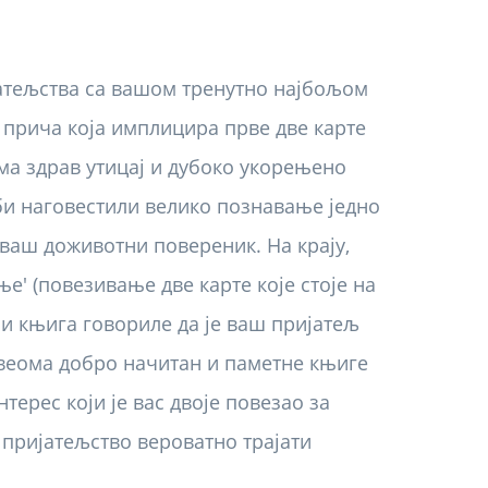
јатељства са вашом тренутно најбољом
 прича која имплицира прве две карте
ма здрав утицај и дубоко укорењено
 би наговестили велико познавање једно
 ваш доживотни повереник. На крају,
ње' (повезивање две карте које стоје на
 и књига говориле да је ваш пријатељ
е веома добро начитан и паметне књиге
терес који је вас двоје повезао за
 пријатељство вероватно трајати