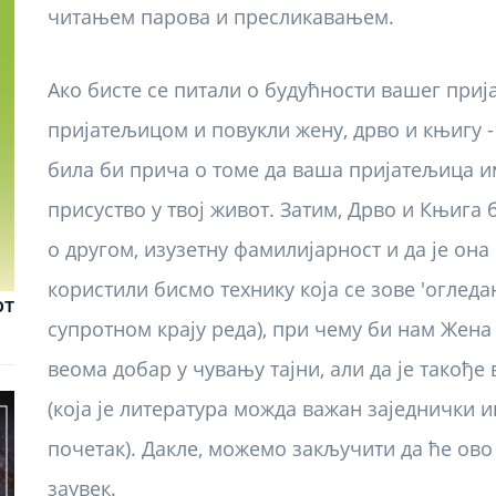
Ако бисте се питали о будућности вашег при
пријатељицом и повукли жену, дрво и књигу -
била би прича о томе да ваша пријатељица и
присуство у твој живот. Затим, Дрво и Књига
о другом, изузетну фамилијарност и да је она
користили бисмо технику која се зове 'огледа
от
супротном крају реда), при чему би нам Жена
веома добар у чувању тајни, али да је такођ
(која је литература можда важан заједнички ин
почетак). Дакле, можемо закључити да ће ово
заувек.