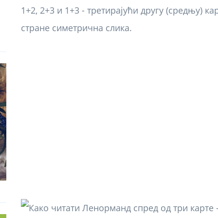
1+2, 2+3 и 1+3 - третирајући другу (средњу) к
стране симетрична слика.