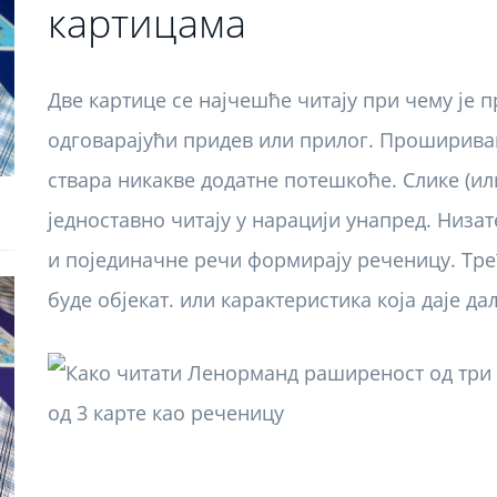
картицама
Две картице се најчешће читају при чему је п
одговарајући придев или прилог. Проширива
ствара никакве додатне потешкоће. Слике (и
једноставно читају у нарацији унапред. Низат
и појединачне речи формирају реченицу. Трећ
буде објекат. или карактеристика која даје да