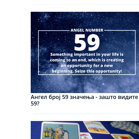
Ангел број 59 значења - зашто видите
59?