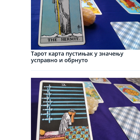
Тарот карта пустињак у значењу
усправно и обрнуто