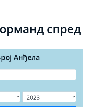
норманд спред
Број Анђела