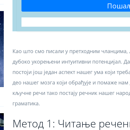
Поша
Као што смо писали у претходним чланцима, 
дубоко укорењени интуитивни потенцијал. Да
постоји још један аспект нашег ума који треба
део нашег мозга који обрађује и помаже нам
кључне речи тако постају речник нашег народ
граматика.
Метод 1: Читање речен