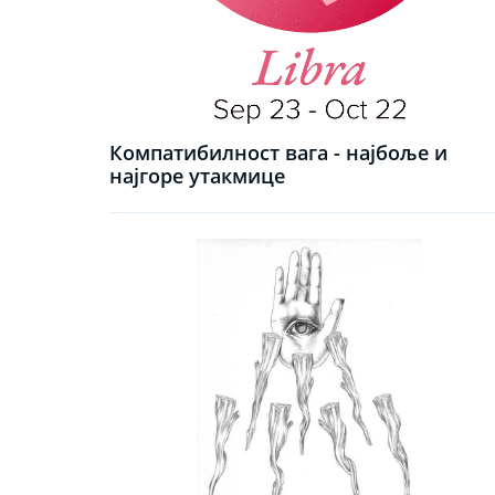
Компатибилност вага - најбоље и
најгоре утакмице