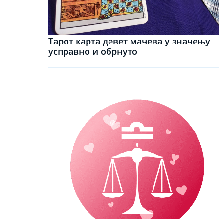
Тарот карта девет мачева у значењу
усправно и обрнуто