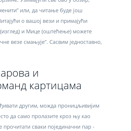
енити” или, да читање буде још
Питајући о вашој вези и примајући
 (изглед) и Мице (оштећење) можете
чне везе смањује“. Сасвим једноставно,
арова и
рманд картицама
рађивати другим, можда проницљивијим
сто да само пролазите кроз њу као
те прочитати сваки појединачни пар -