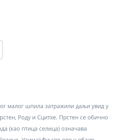
вог малог шпила затражили даљи увид у
рстен, Роду и Сцитхе. Прстен се обично
ода (као птица селица) означава
брзине. Узимајући све ово у обзир,