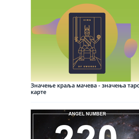
Значење краља мачева - значења тар
карте