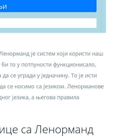
љи
Ленорманд је систем који користи наш
 би то у потпуности функционисало,
 да се угради у једначину. То је исти
 да се носимо са језиком. Ленорманове
ног језика, а његова правила
ице са Ленорманд