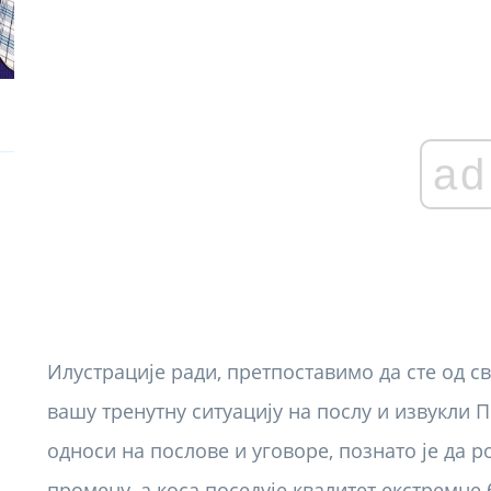
ad
Илустрације ради, претпоставимо да сте од с
вашу тренутну ситуацију на послу и извукли П
односи на послове и уговоре, познато је да р
промену, а коса поседује квалитет екстремне 