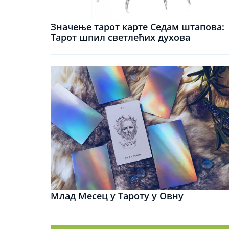
Значење тарот карте Седам штапова:
Тарот шпил светлећих духова
Млад Месец у Тароту у Овну