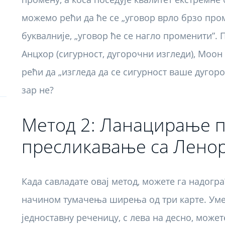
можемо рећи да ће се „уговор врло брзо пром
буквалније, „уговор ће се нагло променити”. 
Анцхор (сигурност, дугорочни изгледи), Моон
рећи да „изгледа да се сигурност ваше дугоро
зар не?
Метод 2: Ланацирање п
пресликавање са Лено
Када савладате овај метод, можете га надог
начином тумачења ширења од три карте. Уме
једноставну реченицу, с лева на десно, може