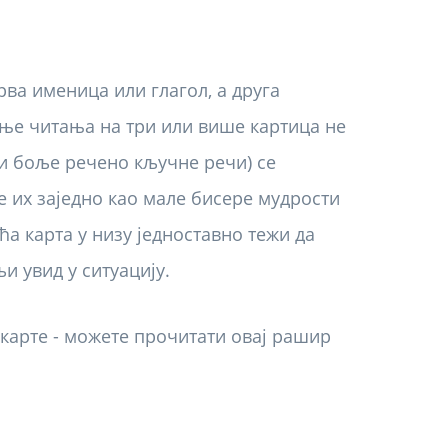
рва именица или глагол, а друга
ње читања на три или више картица не
ли боље речено кључне речи) се
е их заједно као мале бисере мудрости
а карта у низу једноставно тежи да
љи увид у ситуацију.