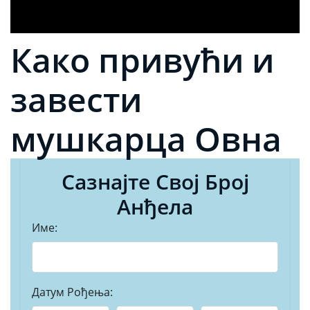
Како привући и
завести
мушкарца Овна
Сазнајте Свој Број
Анђела
Име:
Датум Рођења: