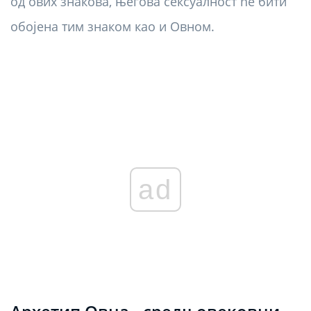
од ових знакова, његова сексуалност ће бити
обојена тим знаком као и Овном.
ad