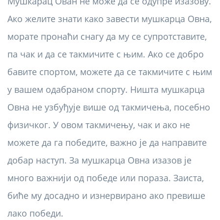
Мушкарац Ован не може да се одупре изазову.
Ако желите знати како завести мушкарца Овна,
морате пронаћи снагу да му се супротставите,
па чак и да се такмичите с њим. Ако се добро
бавите спортом, можете да се такмичите с њим
у вашем одабраном спорту. Ништа мушкарца
Овна не узбуђује више од такмичења, посебно
физичког. У овом такмичењу, чак и ако не
можете да га победите, важно је да направите
добар наступ. За мушкарца Овна изазов је
много важнији од победе или пораза. Заиста,
биће му досадно и изнервирано ако превише
лако победи.