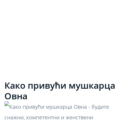
Како привући мушкарца
Овна