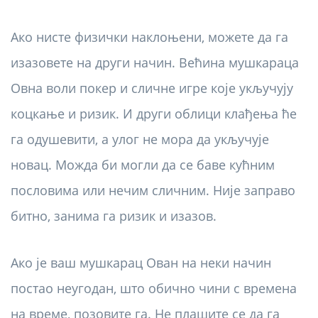
Ако нисте физички наклоњени, можете да га
изазовете на други начин. Већина мушкараца
Овна воли покер и сличне игре које укључују
коцкање и ризик. И други облици клађења ће
га одушевити, а улог не мора да укључује
новац. Можда би могли да се баве кућним
пословима или нечим сличним. Није заправо
битно, занима га ризик и изазов.
Ако је ваш мушкарац Ован на неки начин
постао неугодан, што обично чини с времена
на време, позовите га. Не плашите се да га