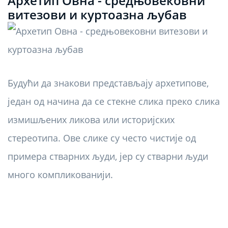
Архетип Овна - средњовековни
витезови и куртоазна љубав
Будући да знакови представљају архетипове,
један од начина да се стекне слика преко слика
измишљених ликова или историјских
стереотипа. Ове слике су често чистије од
примера стварних људи, јер су стварни људи
много компликованији.