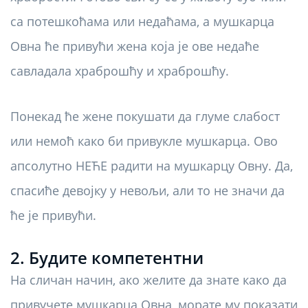
са потешкоћама или недаћама, а мушкарца
Овна ће привући жена која је ове недаће
савладала храброшћу и храброшћу.
Понекад ће жене покушати да глуме слабост
или немоћ како би привукле мушкарца. Ово
апсолутно НЕЋЕ радити на мушкарцу Овну. Да,
спасиће девојку у невољи, али то не значи да
ће је привући.
2. Будите компетентни
На сличан начин, ако желите да знате како да
привучете мушкарца Овна, морате му показати