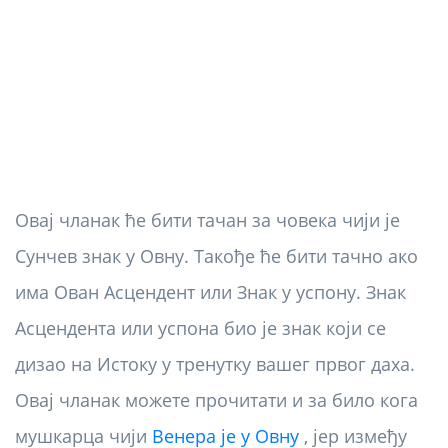
Овај чланак ће бити тачан за човека чији је
Сунчев знак у Овну. Такође ће бити тачно ако
има Ован Асцендент или Знак у успону. Знак
Асцендента или успона био је знак који се
дизао на Истоку у тренутку вашег првог даха.
Овај чланак можете прочитати и за било кога
мушкарца чији
Венера је у Овну
, јер између