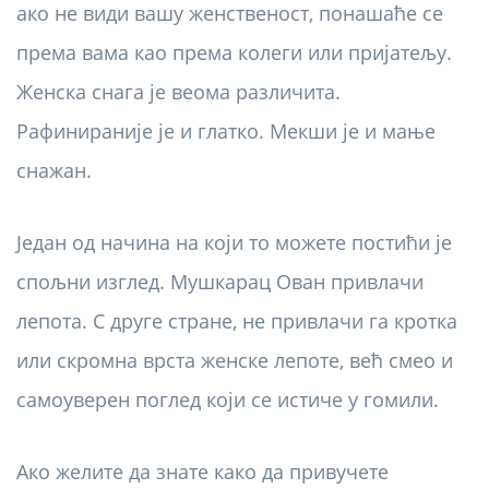
ако не види вашу женственост, понашаће се
према вама као према колеги или пријатељу.
Женска снага је веома различита.
Рафинираније је и глатко. Мекши је и мање
снажан.
Један од начина на који то можете постићи је
спољни изглед. Мушкарац Ован привлачи
лепота. С друге стране, не привлачи га кротка
или скромна врста женске лепоте, већ смео и
самоуверен поглед који се истиче у гомили.
Ако желите да знате како да привучете