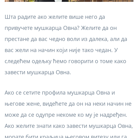
Шта радите ако желите више него да
привучете мушкарца Овна? Желите да он
престане да вас чедно воли из далека, али да
вас жели на начин који није тако чедан. У
следећем одељку ћемо говорити о томе како
завести мушкарца Овна.
Ако се сетите профила мушкарца Овна и
његове жене, видећете да он на неки начин не
може да се одупре некоме ко му је надређен.
Ако желите знати како завести мушкарца Овна,
морате бити краљица његовом витезу или га