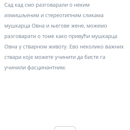
Сад кад смо разговарали о неким
измишљеним и стереотипним сликама
мушкарца Овна и његове жене, можемо
разговарати о томе како привући мушкарца
Овна у стварном животу. Ево неколико важних
ствари које можете учинити да бисте га
учинили фасцинантним.