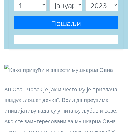
Пошаљи
Ан Ован човек је јак и често му је привлачан
ваздух „лошег дечка“. Воли да преузима
иницијативу када су у питању љубав и везе.
Ако сте заинтересовани за мушкарца Овна,
како га натерати да вас примети и жели? У