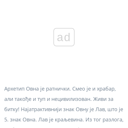
ad
Архетип Овна је ратнички. Смео је и храбар,
али такође и туп и нецивилизован. Живи за
битку! Најатрактивнији знак Овну је Лав, што је
5. знак Овна. Лав је краљевина. Из тог разлога,