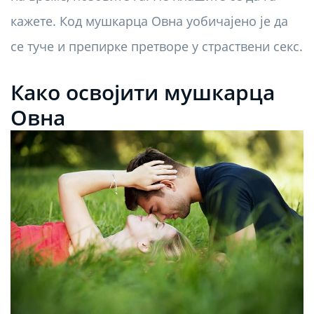
кажете. Код мушкарца Овна уобичајено је да
се туче и препирке претворе у страствени секс.
Како освојити мушкарца
Овна