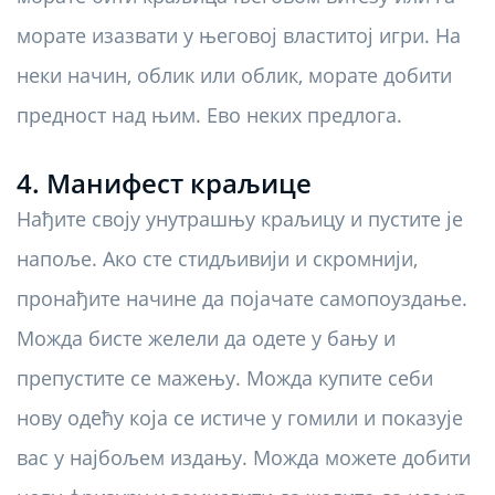
морате изазвати у његовој властитој игри. На
неки начин, облик или облик, морате добити
предност над њим. Ево неких предлога.
4. Манифест краљице
Нађите своју унутрашњу краљицу и пустите је
напоље. Ако сте стидљивији и скромнији,
пронађите начине да појачате самопоуздање.
Можда бисте желели да одете у бању и
препустите се мажењу. Можда купите себи
нову одећу која се истиче у гомили и показује
вас у најбољем издању. Можда можете добити