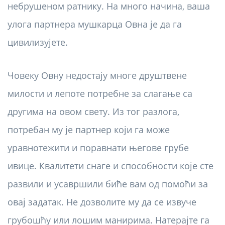
небрушеном ратнику. На много начина, ваша
улога партнера мушкарца Овна је да га
цивилизујете.
Човеку Овну недостају многе друштвене
милости и лепоте потребне за слагање са
другима на овом свету. Из тог разлога,
потребан му је партнер који га може
уравнотежити и поравнати његове грубе
ивице. Квалитети снаге и способности које сте
развили и усавршили биће вам од помоћи за
овај задатак. Не дозволите му да се извуче
грубошћу или лошим манирима. Натерајте га