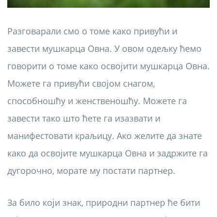
Разговарали смо о томе како привући и
завести мушкарца Овна. У овом одељку ћемо
говорити о томе како освојити мушкарца Овна.
Можете га привући својом снагом,
способношћу и женственошћу. Можете га
завести тако што ћете га изазвати и
манифестовати краљицу. Ако желите да знате
како да освојите мушкарца Овна и задржите га
дугорочно, морате му постати партнер.
За било који знак, природни партнер ће бити