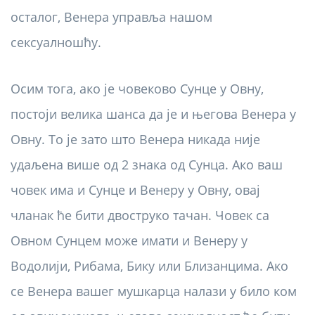
осталог, Венера управља нашом
сексуалношћу.
Осим тога, ако је човеково Сунце у Овну,
постоји велика шанса да је и његова Венера у
Овну. То је зато што Венера никада није
удаљена више од 2 знака од Сунца. Ако ваш
човек има и Сунце и Венеру у Овну, овај
чланак ће бити двоструко тачан. Човек са
Овном Сунцем може имати и Венеру у
Водолији, Рибама, Бику или Близанцима. Ако
се Венера вашег мушкарца налази у било ком