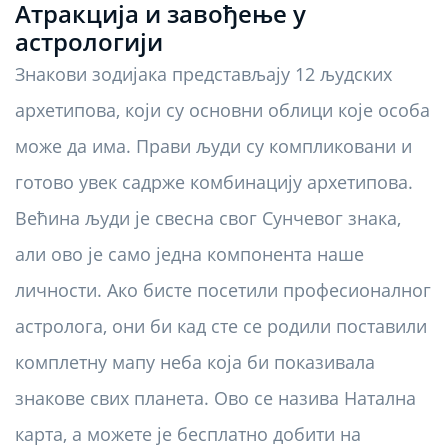
Атракција и завођење у
астрологији
Знакови зодијака представљају 12 људских
архетипова, који су основни облици које особа
може да има. Прави људи су компликовани и
готово увек садрже комбинацију архетипова.
Већина људи је свесна свог Сунчевог знака,
али ово је само једна компонента наше
личности. Ако бисте посетили професионалног
астролога, они би кад сте се родили поставили
комплетну мапу неба која би показивала
знакове свих планета. Ово се назива Натална
карта, а можете је бесплатно добити на