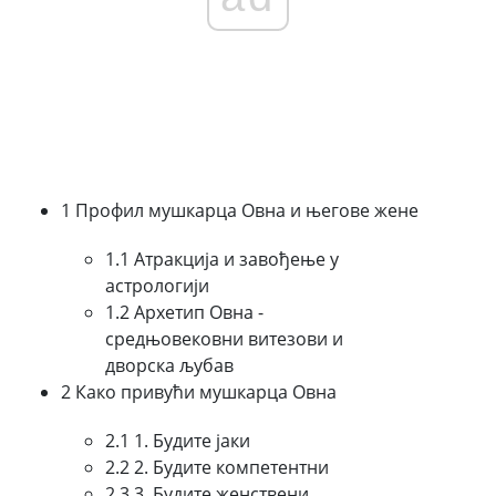
1 Профил мушкарца Овна и његове жене
1.1 Атракција и завођење у
астрологији
1.2 Архетип Овна -
средњовековни витезови и
дворска љубав
2 Како привући мушкарца Овна
2.1 1. Будите јаки
2.2 2. Будите компетентни
2.3 3. Будите женствени