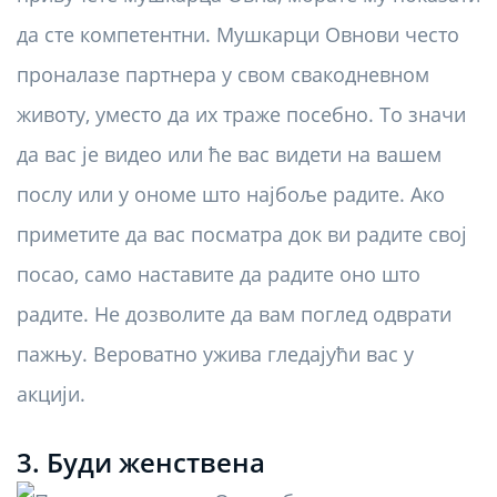
да сте компетентни. Мушкарци Овнови често
проналазе партнера у свом свакодневном
животу, уместо да их траже посебно. То значи
да вас је видео или ће вас видети на вашем
послу или у ономе што најбоље радите. Ако
приметите да вас посматра док ви радите свој
посао, само наставите да радите оно што
радите. Не дозволите да вам поглед одврати
пажњу. Вероватно ужива гледајући вас у
акцији.
3. Буди женствена