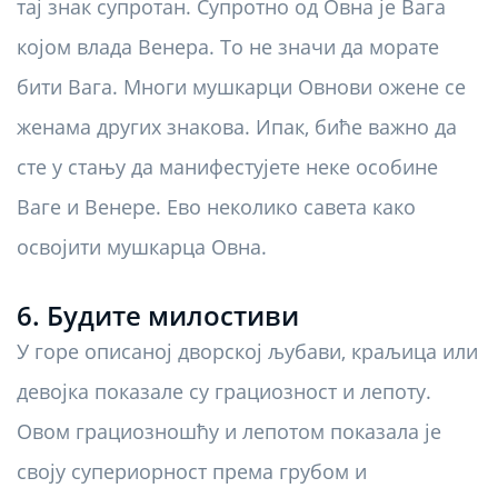
тај знак супротан. Супротно од Овна је Вага
којом влада Венера. То не значи да морате
бити Вага. Многи мушкарци Овнови ожене се
женама других знакова. Ипак, биће важно да
сте у стању да манифестујете неке особине
Ваге и Венере. Ево неколико савета како
освојити мушкарца Овна.
6. Будите милостиви
У горе описаној дворској љубави, краљица или
девојка показале су грациозност и лепоту.
Овом грациозношћу и лепотом показала је
своју супериорност према грубом и