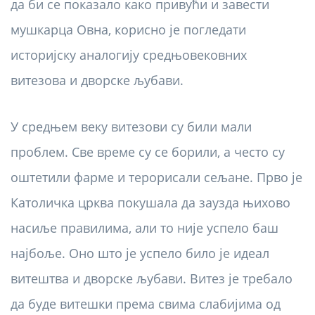
да би се показало како привући и завести
мушкарца Овна, корисно је погледати
историјску аналогију средњовековних
витезова и дворске љубави.
У средњем веку витезови су били мали
проблем. Све време су се борили, а често су
оштетили фарме и терорисали сељане. Прво је
Католичка црква покушала да заузда њихово
насиље правилима, али то није успело баш
најбоље. Оно што је успело било је идеал
витештва и дворске љубави. Витез је требало
да буде витешки према свима слабијима од