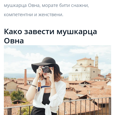
мушкарца Овна, морате бити снажни,
компетентни и женствени.
Како завести мушкарца
Овна