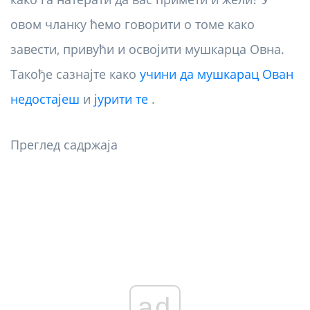
овом чланку ћемо говорити о томе како
завести, привући и освојити мушкарца Овна.
Такође сазнајте како
учини да мушкарац Ован
недостајеш
и
јурити те
.
Преглед садржаја
ad