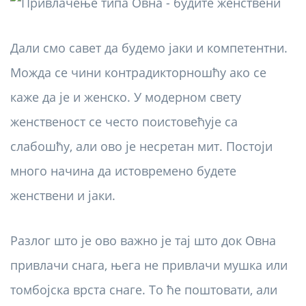
Дали смо савет да будемо јаки и компетентни.
Можда се чини контрадикторношћу ако се
каже да је и женско. У модерном свету
женственост се често поистовећује са
слабошћу, али ово је несретан мит. Постоји
много начина да истовремено будете
женствени и јаки.
Разлог што је ово важно је тај што док Овна
привлачи снага, њега не привлачи мушка или
томбојска врста снаге. То ће поштовати, али