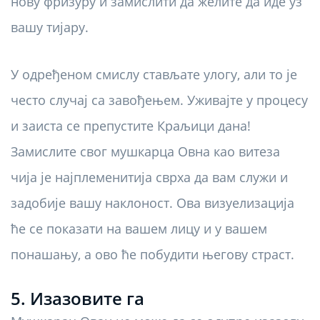
нову фризуру и замислити да желите да иде уз
вашу тијару.
У одређеном смислу стављате улогу, али то је
често случај са завођењем. Уживајте у процесу
и заиста се препустите Краљици дана!
Замислите свог мушкарца Овна као витеза
чија је најплеменитија сврха да вам служи и
задобије вашу наклоност. Ова визуелизација
ће се показати на вашем лицу и у вашем
понашању, а ово ће побудити његову страст.
5. Изазовите га