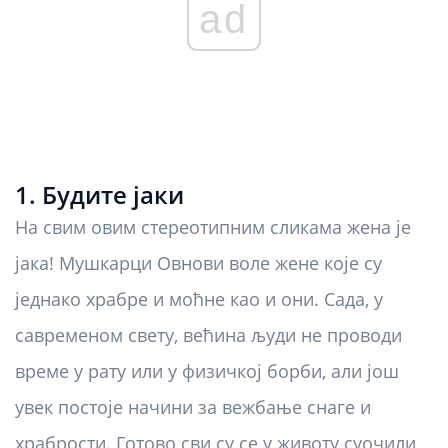
ad
1. Будите јаки
На свим овим стереотипним сликама жена је
јака! Мушкарци Овнови воле жене које су
једнако храбре и моћне као и они. Сада, у
савременом свету, већина људи не проводи
време у рату или у физичкој борби, али још
увек постоје начини за вежбање снаге и
храбрости. Готово сви су се у животу суочили