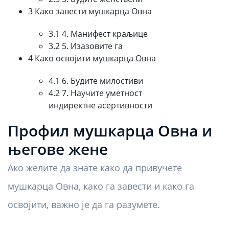
3 Како завести мушкарца Овна
3.1 4. Манифест краљице
3.2 5. Изазовите га
4 Како освојити мушкарца Овна
4.1 6. Будите милостиви
4.2 7. Научите уметност
индиректне асертивности
Профил мушкарца Овна и
његове жене
Ако желите да знате како да привучете
мушкарца Овна, како га завести и како га
освојити, важно је да га разумете.