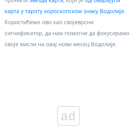
пронаћи
звезда карта,
који је
одговарајућа
карта у тароту хороскопском знаку Водолије.
Користићемо ово као својеврсни
сигнификатор, да нам помогне да фокусирамо
своје мисли на овај нови месец Водолије.
ad