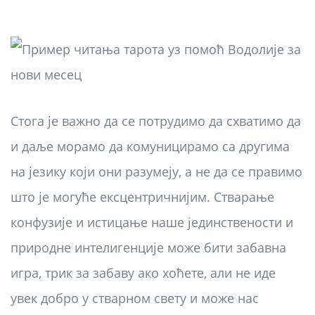
Стога је важно да се потрудимо да схватимо да
и даље морамо да комуницирамо са другима
на језику који они разумеју, а не да се правимо
што је могуће ексцентричнијим. Стварање
конфузије и истицање наше јединствености и
природне интелигенције може бити забавна
игра, трик за забаву ако хоћете, али не иде
увек добро у стварном свету и може нас