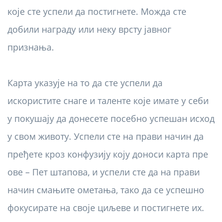
које сте успели да постигнете. Можда сте
добили награду или неку врсту јавног
признања.
Карта указује на то да сте успели да
искористите снаге и таленте које имате у себи
у покушају да донесете посебно успешан исход
у свом животу. Успели сте на прави начин да
пређете кроз конфузију коју доноси карта пре
ове – Пет штапова, и успели сте да на прави
начин смањите ометања, тако да се успешно
фокусирате на своје циљеве и постигнете их.