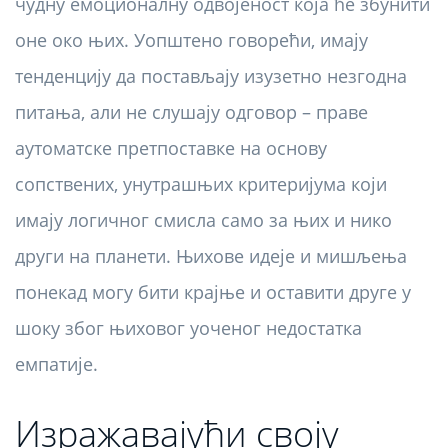
чудну емоционалну одвојеност која ће збунити
оне око њих. Уопштено говорећи, имају
тенденцију да постављају изузетно незгодна
питања, али не слушају одговор – праве
аутоматске претпоставке на основу
сопствених, унутрашњих критеријума који
имају логичног смисла само за њих и нико
други на планети. Њихове идеје и мишљења
понекад могу бити крајње и оставити друге у
шоку због њиховог уоченог недостатка
емпатије.
Изражавајући своју