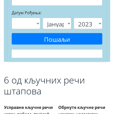
Датум Рођења:
Пошаљи
6 од кључних речи
штапова
Усправне кључне речи
Обрнуте кључне речи
успех, победа, тријумф,
неуспех, недостатак