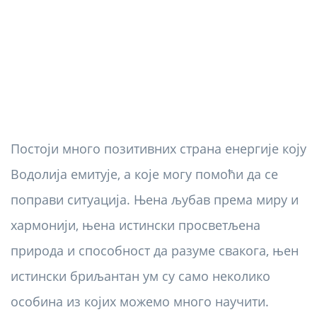
Постоји много позитивних страна енергије коју
Водолија емитује, а које могу помоћи да се
поправи ситуација. Њена љубав према миру и
хармонији, њена истински просветљена
природа и способност да разуме свакога, њен
истински бриљантан ум су само неколико
особина из којих можемо много научити.