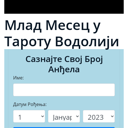
Млад Месец у
Тароту Водолији
Сазнајте Свој Број
Анђела
Име:
Датум Рођења: