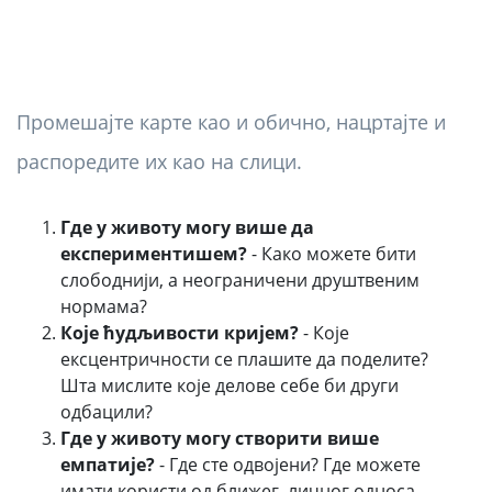
Промешајте карте као и обично, нацртајте и
распоредите их као на слици.
Где у животу могу више да
експериментишем?
- Како можете бити
слободнији, а неограничени друштвеним
нормама?
Које ћудљивости кријем?
- Које
ексцентричности се плашите да поделите?
Шта мислите које делове себе би други
одбацили?
Где у животу могу створити више
емпатије?
- Где сте одвојени? Где можете
имати користи од ближег, личног односа