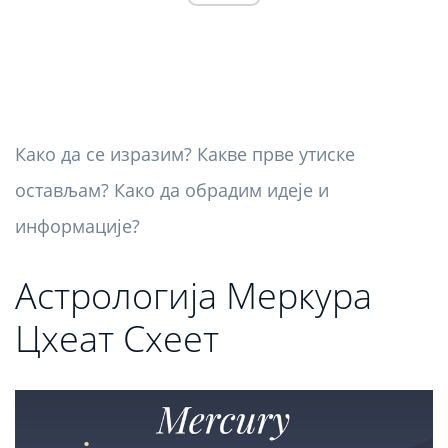
Како да се изразим? Какве прве утиске
остављам? Како да обрадим идеје и
информације?
Астрологија Меркура
Цхеат Схеет