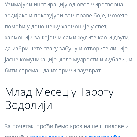
Узимајући инспирацију од овог миротворца
зодијака и показујући вам праве боје, можете
помоћи у доношењу хармоније у свет,
хармонији за којом и сами жудите као и други,
да избришете сваку забуну и отворите линије
јасне комуникације, деле мудрости и љубави , и
бити спреман да их прими заузврат.
Млад Месец у Тароту
Водолији
За почетак, проћи ћемо кроз наше шпилове и