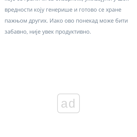
вредности коју генерише и готово се хране
пажњом других. Иако ово понекад може бити
забавно, није увек продуктивно.
ad