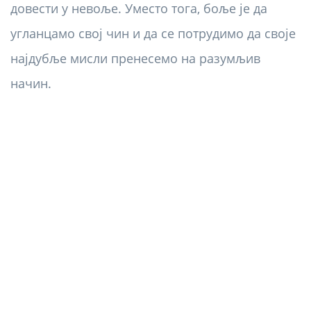
довести у невоље. Уместо тога, боље је да
угланцамо свој чин и да се потрудимо да своје
најдубље мисли пренесемо на разумљив
начин.