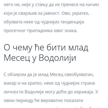
него не, није у стању да их пренесе на начин
који је сварљив за јавност. Ово, укратко,
обухвата неке од чуднијих тенденција
просечног припадника овог знака.
О чему ће бити млад
Месец у Водолији
С обзиром да је млад Месец свеобухватан,
макар и на кратко, неке од чуднијих страна
личности Водолије могу доћи до изражаја. У
овом периоду ће вероватно показати