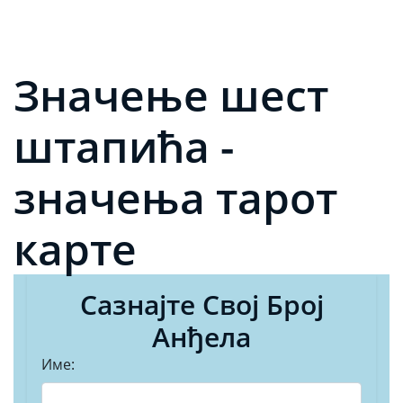
Значење шест
штапића -
значења тарот
карте
Сазнајте Свој Број
Анђела
Име: