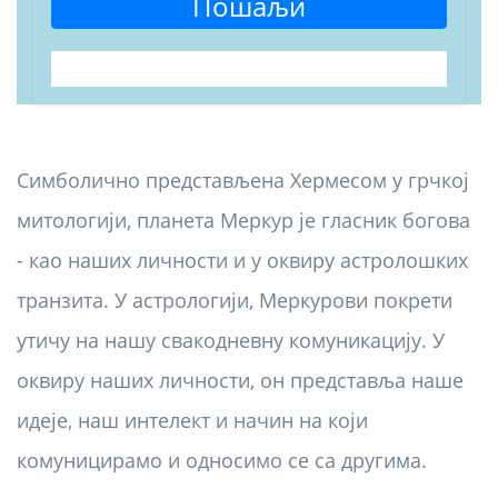
Пошаљи
Симболично представљена Хермесом у грчкој
митологији, планета Меркур је гласник богова
- као наших личности и у оквиру астролошких
транзита. У астрологији, Меркурови покрети
утичу на нашу свакодневну комуникацију. У
оквиру наших личности, он представља наше
идеје, наш интелект и начин на који
комуницирамо и односимо се са другима.