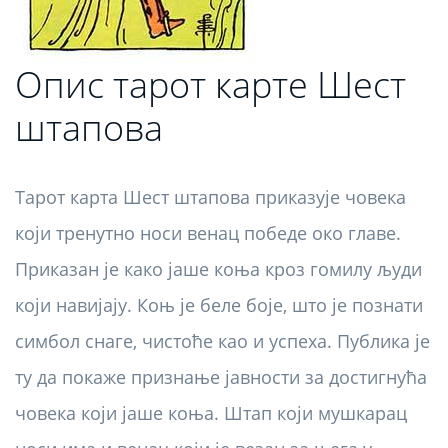
Опис тарот карте Шест
штапова
Тарот карта Шест штапова приказује човека
који тренутно носи венац победе око главе.
Приказан је како јаше коња кроз гомилу људи
који навијају. Коњ је беле боје, што је познати
симбол снаге, чистоће као и успеха. Публика је
ту да покаже признање јавности за достигнућа
човека који јаше коња. Штап који мушкарац