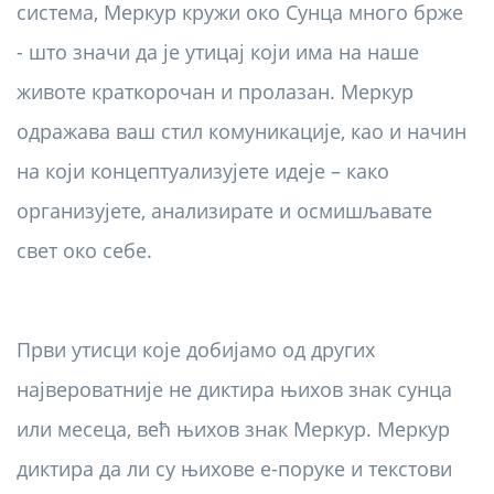
система, Меркур кружи око Сунца много брже
- што значи да је утицај који има на наше
животе краткорочан и пролазан. Меркур
одражава ваш стил комуникације, као и начин
на који концептуализујете идеје – како
организујете, анализирате и осмишљавате
свет око себе.
Први утисци које добијамо од других
највероватније не диктира њихов знак сунца
или месеца, већ њихов знак Меркур. Меркур
диктира да ли су њихове е-поруке и текстови