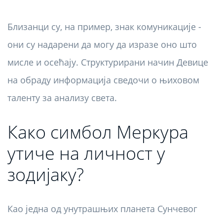
Близанци су, на пример, знак комуникације -
они су надарени да могу да изразе оно што
мисле и осећају. Структурирани начин Девице
на обраду информација сведочи о њиховом
таленту за анализу света.
Како симбол Меркура
утиче на личност у
зодијаку?
Као једна од унутрашњих планета Сунчевог