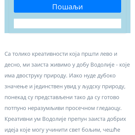
Пошаљи
Са толико креативности која пршти лево и
десно, ми заиста живимо у добу Водолије - које
има двоструку природу. Иако нуде дубоко
значење и јединствен увид у људску природу,
понекад су представљени тако да су готово
потпуно неразумљиви просечном гледаоцу.
Креативни ум Водолије препун заиста добрих
идеја које могу учинити свет бољим, чешће