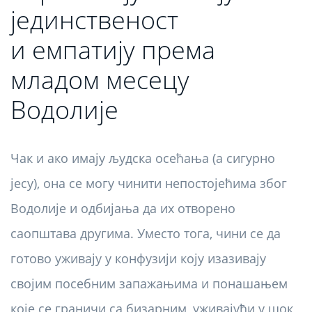
јединственост
и емпатију према
младом месецу
Водолије
Чак и ако имају људска осећања (а сигурно
јесу), она се могу чинити непостојећима због
Водолије и одбијања да их отворено
саопштава другима. Уместо тога, чини се да
готово уживају у конфузији коју изазивају
својим посебним запажањима и понашањем
које се граничи са бизарним, уживајући у шок