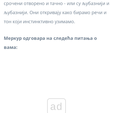
срочени отворено и тачно - или су љубазнији и
љубазнији. Они откривају како бирамо речи и
тон који инстинктивно узимамо.
Меркур одговара на следећа питања о
вама:
ad