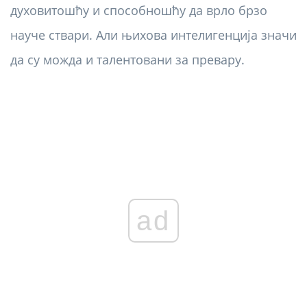
духовитошћу и способношћу да врло брзо
науче ствари. Али њихова интелигенција значи
да су можда и талентовани за превару.
ad