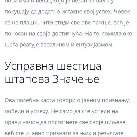
носи има и венац који је везан за њега у
покушају да додатно истакне свој успех. Човек
се не плаши, нити стиди све ове пажње, већ је
поносан на своја достигнућа. На то, гомила око
њега реагује веселином и ентузијазмом.
Усправна шестица
штапова Значење
Ова посебна карта говори о јавном признању,
победи и успеху. Не само да сте успели на
прави начин да постигнете све своје циљеве,
већ сте и јавно признати за њих и резултате