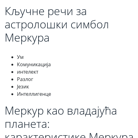
Кључне речи за
астролошки симбол
Меркура
Ум
Комуникација
интелект
Разлог
Језик
Интеллигенце
Меркур као владајућа
планета:
карактеристике Меркура