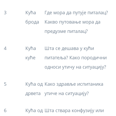
3
Кућа
Где мора да путује питалац?
брода
Какво путовање мора да
предузме питалац?
4
Кућа
Шта се дешава у кући
куће
питатеља? Како породични
односи утичу на ситуацију?
5
Кућа од
Како здравље испитаника
дрвета
утиче на ситуацију?
6
Кућа од
Шта ствара конфузију или