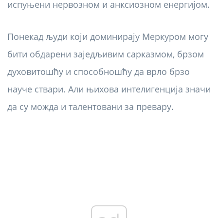
испуњени нервозном и анксиозном енергијом.
Понекад људи који доминирају Меркуром могу
бити обдарени заједљивим сарказмом, брзом
духовитошћу и способношћу да врло брзо
науче ствари. Али њихова интелигенција значи
да су можда и талентовани за превару.