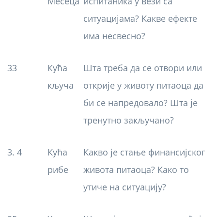
Месеца
испитаника у вези са
ситуацијама? Какве ефекте
има несвесно?
33
Кућа
Шта треба да се отвори или
кључа
открије у животу питаоца да
би се напредовало? Шта је
тренутно закључано?
3. 4
Кућа
Какво је стање финансијског
рибе
живота питаоца? Како то
утиче на ситуацију?