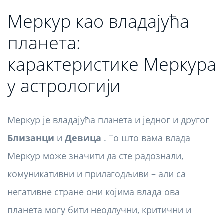
Меркур као владајућа
планета:
карактеристике Меркура
у астрологији
Меркур је владајућа планета и једног и другог
Близанци
и
Девица
. То што вама влада
Меркур може значити да сте радознали,
комуникативни и прилагодљиви – али са
негативне стране они којима влада ова
планета могу бити неодлучни, критични и