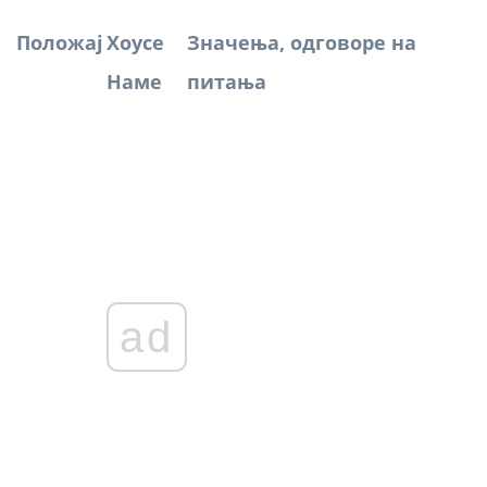
Положај
Хоусе
Значења, одговоре на
Наме
питања
ad