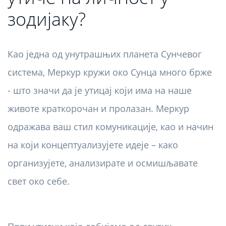
зодијаку?
Као једна од унутрашњих планета Сунчевог
система, Меркур кружи око Сунца много брже
- што значи да је утицај који има на наше
животе краткорочан и пролазан. Меркур
одражава ваш стил комуникације, као и начин
на који концептуализујете идеје – како
организујете, анализирате и осмишљавате
свет око себе.