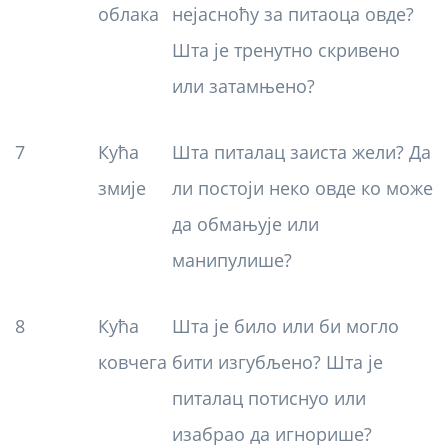
облака
нејасноћу за питаоца овде?
Шта је тренутно скривено
или затамњено?
7
Кућа
Шта питалац заиста жели? Да
змије
ли постоји неко овде ко може
да обмањује или
манипулише?
8
Кућа
Шта је било или би могло
ковчега
бити изгубљено? Шта је
питалац потиснуо или
изабрао да игнорише?