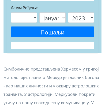
Датум Рођења:
Пошаљи
Симболично представљена Хермесом у грчкој
митологији, планета Меркур је гласник богова
- као наших личности и у оквиру астролошких
транзита. У астрологији, Меркурови покрети
утичу на нашу свакодневну комуникацију. У