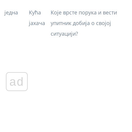
једна
Кућа
Које врсте порука и вести
јахача
упитник добија о својој
ситуацији?
ad