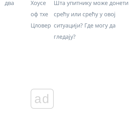
два
Хоусе
Шта упитнику може донети
оф тхе
срећу или срећу у овој
Цловер
ситуацији? Где могу да
гледају?
ad