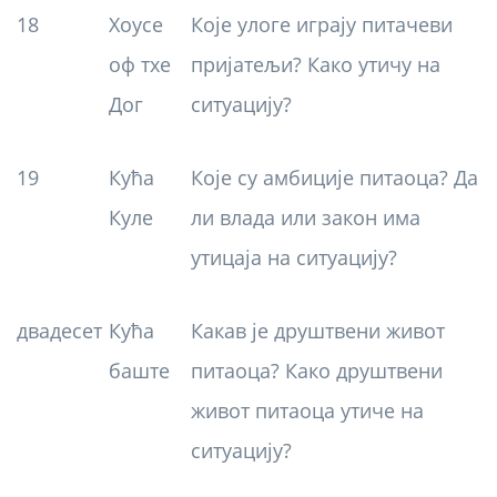
18
Хоусе
Које улоге играју питачеви
оф тхе
пријатељи? Како утичу на
Дог
ситуацију?
19
Кућа
Које су амбиције питаоца? Да
Куле
ли влада или закон има
утицаја на ситуацију?
двадесет
Кућа
Какав је друштвени живот
баште
питаоца? Како друштвени
живот питаоца утиче на
ситуацију?