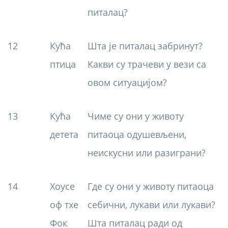
питалац?
12
Кућа
Шта је питалац забринут?
птица
Какви су трачеви у вези са
овом ситуацијом?
13
Кућа
Чиме су они у животу
детета
питаоца одушевљени,
неискусни или разиграни?
14
Хоусе
Где су они у животу питаоца
оф тхе
себични, лукави или лукави?
Фок
Шта питалац ради од