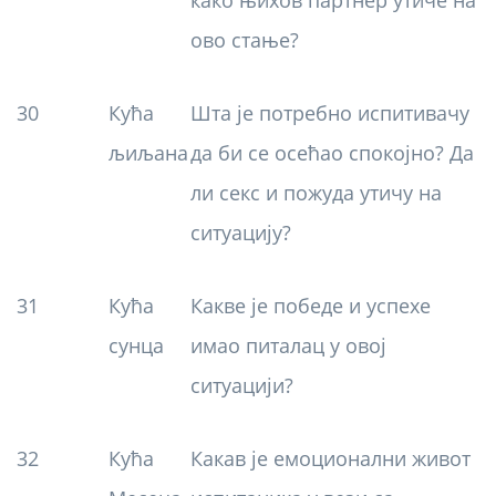
како њихов партнер утиче на
ово стање?
30
Кућа
Шта је потребно испитивачу
љиљана
да би се осећао спокојно? Да
ли секс и пожуда утичу на
ситуацију?
31
Кућа
Какве је победе и успехе
сунца
имао питалац у овој
ситуацији?
32
Кућа
Какав је емоционални живот