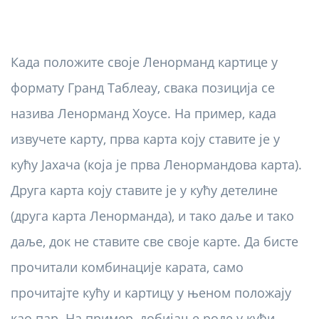
Када положите своје Ленорманд картице у
формату Гранд Таблеау, свака позиција се
назива Ленорманд Хоусе. На пример, када
извучете карту, прва карта коју ставите је у
кућу Јахача (која је прва Ленормандова карта).
Друга карта коју ставите је у кућу детелине
(друга карта Ленорманда), и тако даље и тако
даље, док не ставите све своје карте. Да бисте
прочитали комбинације карата, само
прочитајте кућу и картицу у њеном положају
као пар. На пример, добијање роде у кући