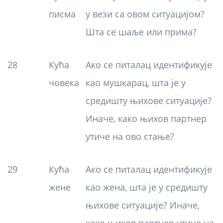
писма
у вези са овом ситуацијом?
Шта се шаље или прима?
28
Кућа
Ако се питалац идентификује
човека
као мушкарац, шта је у
средишту њихове ситуације?
Иначе, како њихов партнер
утиче на ово стање?
29
Кућа
Ако се питалац идентификује
жене
као жена, шта је у средишту
њихове ситуације? Иначе,