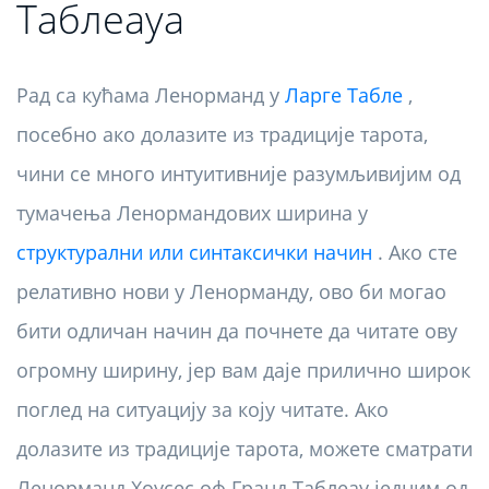
Таблеауа
Рад са кућама Ленорманд у
Ларге Табле
,
посебно ако долазите из традиције тарота,
чини се много интуитивније разумљивијим од
тумачења Ленормандових ширина у
структурални или синтаксички начин
. Ако сте
релативно нови у Ленорманду, ово би могао
бити одличан начин да почнете да читате ову
огромну ширину, јер вам даје прилично широк
поглед на ситуацију за коју читате. Ако
долазите из традиције тарота, можете сматрати
Ленорманд Хоусес оф Гранд Таблеау једним од