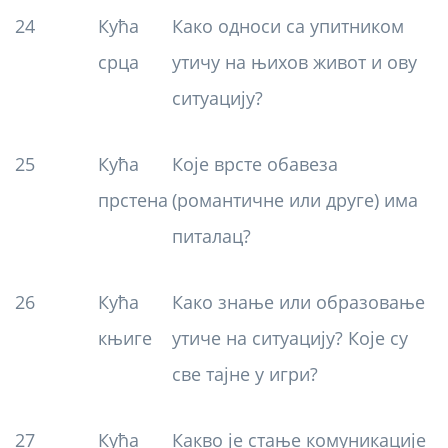
24
Кућа
Како односи са упитником
срца
утичу на њихов живот и ову
ситуацију?
25
Кућа
Које врсте обавеза
прстена
(романтичне или друге) има
питалац?
26
Кућа
Како знање или образовање
књиге
утиче на ситуацију? Које су
све тајне у игри?
27
Кућа
Какво је стање комуникације