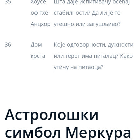
35
Хоусе
Шта даје испитивачу осећај
оф тхе
стабилности? Да ли је то
Анцхор
утешно или загушљиво?
36
Дом
Које одговорности, дужности
крста
или терет има питалац? Како
утичу на питаоца?
Астролошки
симбол Меркура