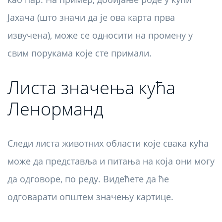
Јахача (што значи да је ова карта прва
извучена), може се односити на промену у
свим порукама које сте примали.
Листа значења кућа
Ленорманд
Следи листа животних области које свака кућа
може да представља и питања на која они могу
да одговоре, по реду. Видећете да ће
одговарати општем значењу картице.