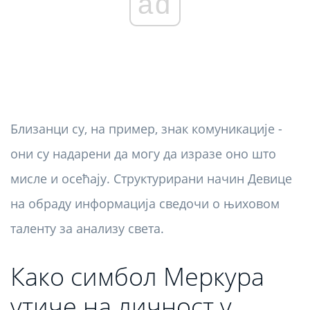
ad
Близанци су, на пример, знак комуникације -
они су надарени да могу да изразе оно што
мисле и осећају. Структурирани начин Девице
на обраду информација сведочи о њиховом
таленту за анализу света.
Како симбол Меркура
утиче на личност у