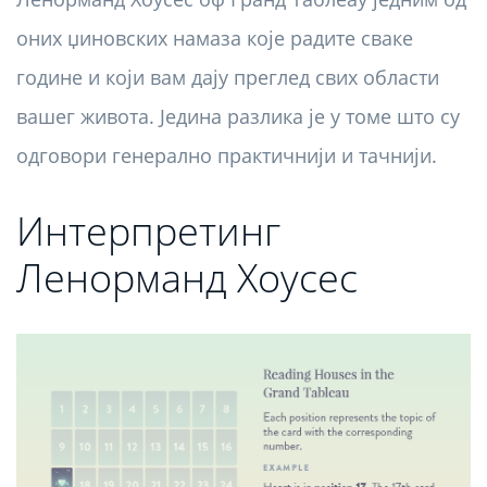
оних џиновских намаза које радите сваке
године и који вам дају преглед свих области
вашег живота. Једина разлика је у томе што су
одговори генерално практичнији и тачнији.
Интерпретинг
Ленорманд Хоусес