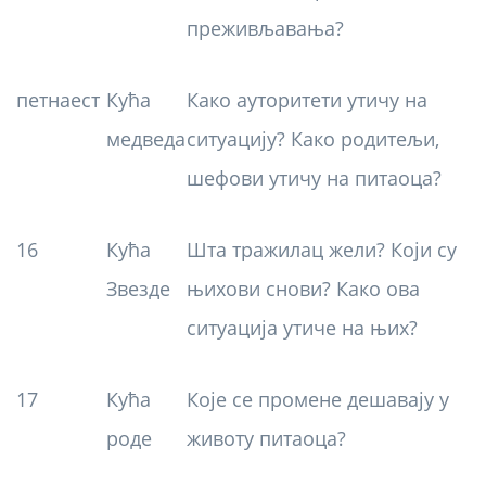
преживљавања?
петнаест
Кућа
Како ауторитети утичу на
медведа
ситуацију? Како родитељи,
шефови утичу на питаоца?
16
Кућа
Шта тражилац жели? Који су
Звезде
њихови снови? Како ова
ситуација утиче на њих?
17
Кућа
Које се промене дешавају у
роде
животу питаоца?