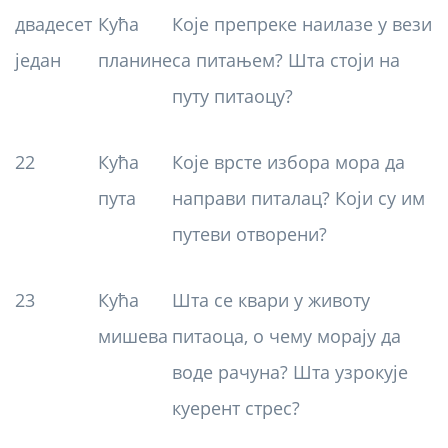
двадесет
Кућа
Које препреке наилазе у вези
један
планине
са питањем? Шта стоји на
путу питаоцу?
22
Кућа
Које врсте избора мора да
пута
направи питалац? Који су им
путеви отворени?
23
Кућа
Шта се квари у животу
мишева
питаоца, о чему морају да
воде рачуна? Шта узрокује
куерент стрес?