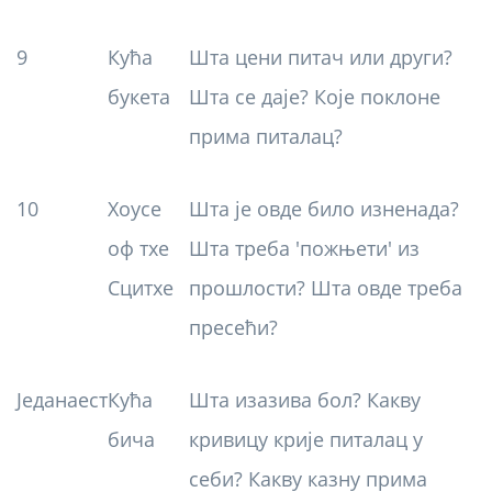
9
Кућа
Шта цени питач или други?
букета
Шта се даје? Које поклоне
прима питалац?
10
Хоусе
Шта је овде било изненада?
оф тхе
Шта треба 'пожњети' из
Сцитхе
прошлости? Шта овде треба
пресећи?
Једанаест
Кућа
Шта изазива бол? Какву
бича
кривицу крије питалац у
себи? Какву казну прима