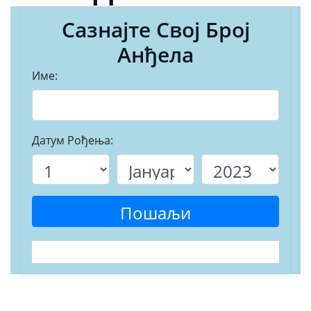
Сазнајте Свој Број
Анђела
Име:
Датум Рођења:
Пошаљи