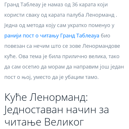
Гранд Таблеау је намаз од 36 карата који
користи сваку од карата палуба Ленорманд .
Једна од метода коју сам укратко поменуо у
ранији пост о читању Гранд Таблеауа
био
повезан са нечим што се зове Ленормандове
куће. Ова тема је била прилично велика, тако
да сам осетио да морам да направим још један
пост о њој, уместо да је убацим тамо.
Куће Ленорманд:
Једноставан начин за
читање Великог