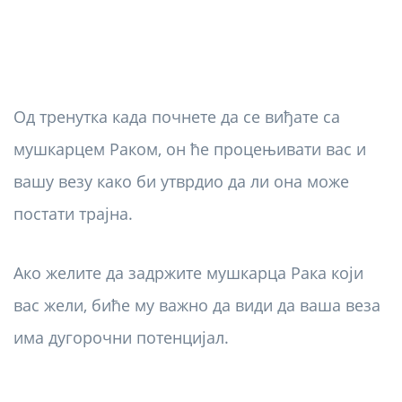
Од тренутка када почнете да се виђате са
мушкарцем Раком, он ће процењивати вас и
вашу везу како би утврдио да ли она може
постати трајна.
Ако желите да задржите мушкарца Рака који
вас жели, биће му важно да види да ваша веза
има дугорочни потенцијал.