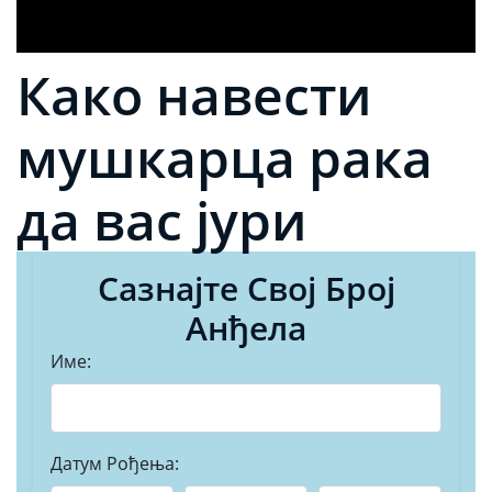
Како навести
мушкарца рака
да вас јури
Сазнајте Свој Број
Анђела
Име:
Датум Рођења: