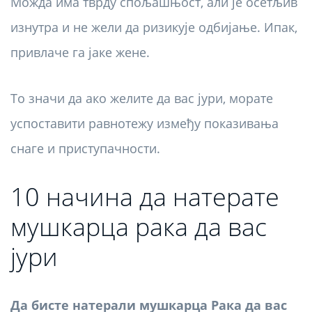
Можда има тврду спољашњост, али је осетљив
изнутра и не жели да ризикује одбијање. Ипак,
привлаче га јаке жене.
То значи да ако желите да вас јури, морате
успоставити равнотежу између показивања
снаге и приступачности.
10 начина да натерате
мушкарца рака да вас
јури
Да бисте натерали мушкарца Рака да вас