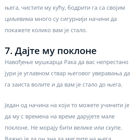
њега, чистити му кућу, бодрити га са својим
циљевима много су сигурнији начини да
покажете колико вам је стало.
7. Дајте му поклоне
Навођење мушкарца Рака да вас непрестано
јури је углавном ствар његовог уверавања да
га заиста волите и да вам је стало до њега.
Један од начина на који то можете учинити је
да му с времена на време дарујете мале
поклоне. Не морају бити велике или скупе.
Важно је да он зна да мислите на њега.