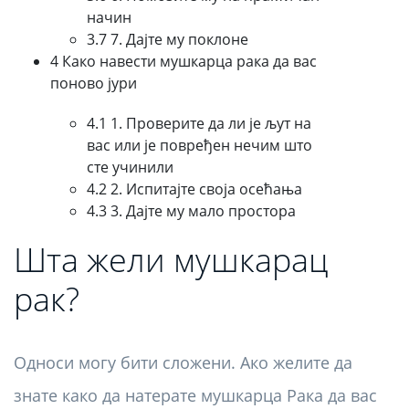
начин
3.7 7. Дајте му поклоне
4 Како навести мушкарца рака да вас
поново јури
4.1 1. Проверите да ли је љут на
вас или је повређен нечим што
сте учинили
4.2 2. Испитајте своја осећања
4.3 3. Дајте му мало простора
Шта жели мушкарац
рак?
Односи могу бити сложени. Ако желите да
знате како да натерате мушкарца Рака да вас