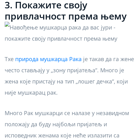
3. Покажите своју
привлачност према њему
Тхе
природа мушкарца Рака
је такав да га жене
често стављају у „зону пријатеља“. Много је
жена које пристају на тип „лошег дечка“, који
није мушкарац рак.
Много Рак мушкарци се налазе у незавидном
положају да буду најбољи пријатељ и
исповедник женама које неће излазити са