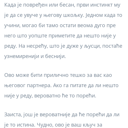
Када је повређен или бесан, први инстинкт му
је да се увуче у његову шкољку. Једном када то
учини, могао би тамо остати веома дуго пре
него што уопште приметите да нешто није у
реду. На несрећу, што је дуже у љусци, постаће
узнемиренији и беснији.
Ово може бити прилично тешко за вас као
његовог партнера. Ако га питате да ли нешто
није у реду, вероватно ће то порећи.
Заиста, још је вероватније да ће порећи да ли
је то истина. Чудно, ово је ваш кључ за