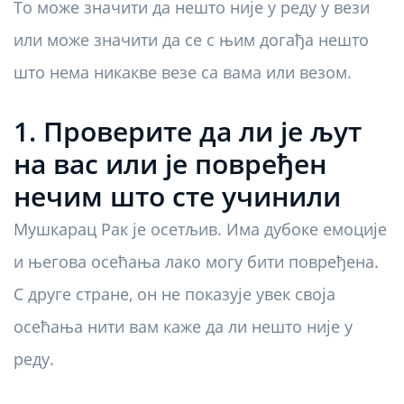
То може значити да нешто није у реду у вези
или може значити да се с њим догађа нешто
што нема никакве везе са вама или везом.
1. Проверите да ли је љут
на вас или је повређен
нечим што сте учинили
Мушкарац Рак је осетљив. Има дубоке емоције
и његова осећања лако могу бити повређена.
С друге стране, он не показује увек своја
осећања нити вам каже да ли нешто није у
реду.