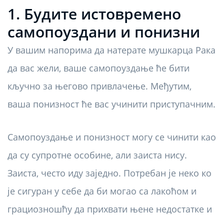
1. Будите истовремено
самопоуздани и понизни
У вашим напорима да натерате мушкарца Рака
да вас жели, ваше самопоуздање ће бити
кључно за његово привлачење. Међутим,
ваша понизност ће вас учинити приступачним.
Самопоуздање и понизност могу се чинити као
да су супротне особине, али заиста нису.
Заиста, често иду заједно. Потребан је неко ко
је сигуран у себе да би могао са лакоћом и
грациозношћу да прихвати њене недостатке и