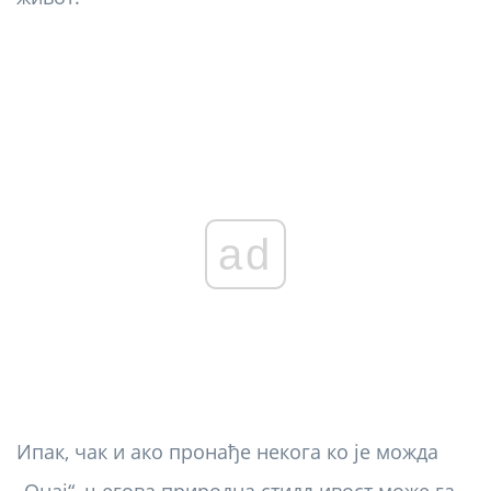
ad
Ипак, чак и ако пронађе некога ко је можда