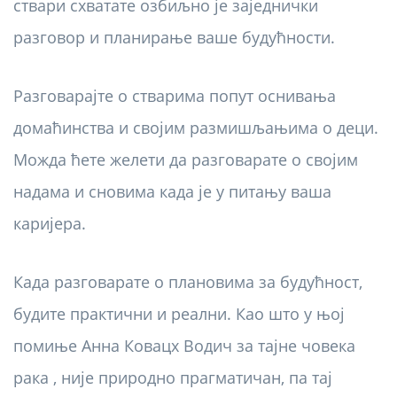
ствари схватате озбиљно је заједнички
разговор и планирање ваше будућности.
Разговарајте о стварима попут оснивања
домаћинства и својим размишљањима о деци.
Можда ћете желети да разговарате о својим
надама и сновима када је у питању ваша
каријера.
Када разговарате о плановима за будућност,
будите практични и реални. Као што у њој
помиње Анна Ковацх Водич за тајне човека
рака , није природно прагматичан, па тај