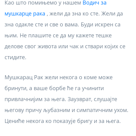
Као што помињемо у нашем
Водич за
мушкарце рака
, жели да зна ко сте. Жели да
зна одакле сте и све о вама. Буди искрен са
њим. Не плашите се да му кажете тешке
делове свог живота или чак и ствари којих се
стидите.
Мушкарац Рак жели некога о коме може
бринути, а ваше борбе ће га учинити
привлачнијим за њега. Заузврат, слушајте
његову причу љубазним и симпатичним ухом.
Цениће некога ко показује бригу и за њега.