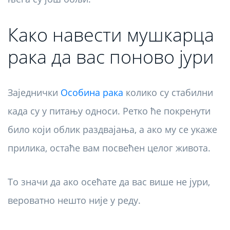
Како навести мушкарца
рака да вас поново јури
Заједнички
Особина рака
колико су стабилни
када су у питању односи. Ретко ће покренути
било који облик раздвајања, а ако му се укаже
прилика, остаће вам посвећен целог живота.
То значи да ако осећате да вас више не јури,
вероватно нешто није у реду.