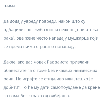
њима.
Да додају увреду повреди, након што су
одбациле свог љубазног и нежног „пријатеља
рака“, ове жене често нападају мушкарце који
се према њима страшно понашају.
Дакле, ако вас човек Рак заиста привлачи,
обавестите га о томе без икаквих неизвесних
речи. Не играјте се стидљиво или „тешко је
добити“. То ће му дати самопоуздање да крене
за вама без страха од одбијања.