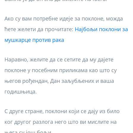
Ако су вам потребне идеје за поклоне, можда
ћете желети да прочитате:
Најбољи поклони за
мушкарце против рака
Наравно, желите да се сетите да му дајете
поклоне у посебним приликама као што су
његов рођендан, Дан заљубљених и ваша
годишњица.
С друге стране, поклони који се дају из било
ког другог разлога него што ви мислите на
њега су још бољи.