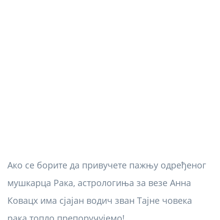
Ако се борите да привучете пажњу одређеног
мушкарца Рака, астрологиња за везе Анна
Ковацх има сјајан водич зван Тајне човека
рака топло препоручујемо!