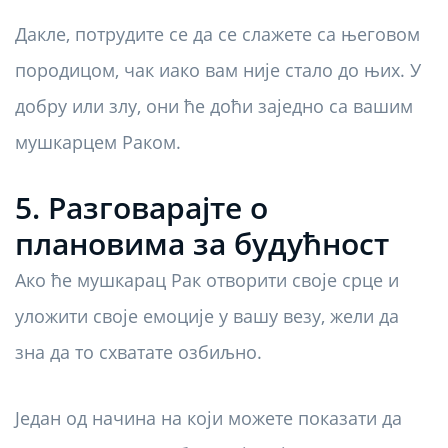
Дакле, потрудите се да се слажете са његовом
породицом, чак иако вам није стало до њих. У
добру или злу, они ће доћи заједно са вашим
мушкарцем Раком.
5. Разговарајте о
плановима за будућност
Ако ће мушкарац Рак отворити своје срце и
уложити своје емоције у вашу везу, жели да
зна да то схватате озбиљно.
Један од начина на који можете показати да