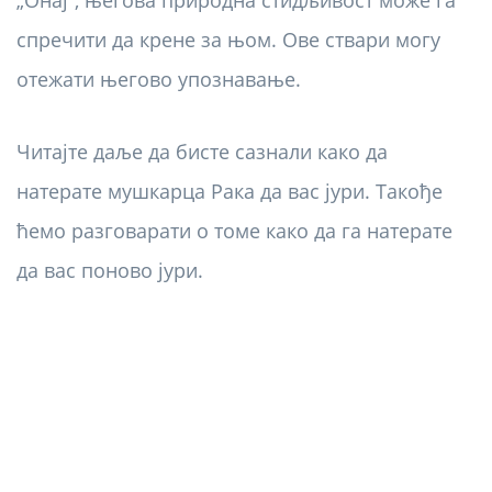
„Онај“, његова природна стидљивост може га
спречити да крене за њом. Ове ствари могу
отежати његово упознавање.
Читајте даље да бисте сазнали како да
натерате мушкарца Рака да вас јури. Такође
ћемо разговарати о томе како да га натерате
да вас поново јури.