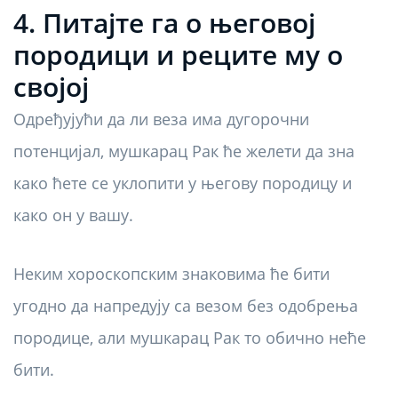
4. Питајте га о његовој
породици и реците му о
својој
Одређујући да ли веза има дугорочни
потенцијал, мушкарац Рак ће желети да зна
како ћете се уклопити у његову породицу и
како он у вашу.
Неким хороскопским знаковима ће бити
угодно да напредују са везом без одобрења
породице, али мушкарац Рак то обично неће
бити.