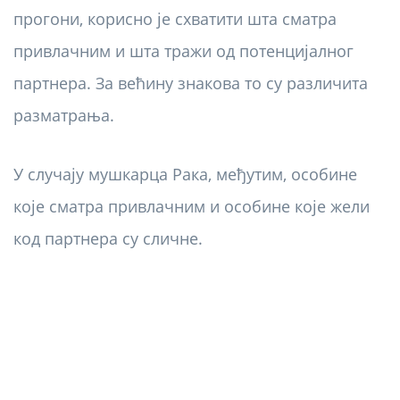
прогони, корисно је схватити шта сматра
привлачним и шта тражи од потенцијалног
партнера. За већину знакова то су различита
разматрања.
У случају мушкарца Рака, међутим, особине
које сматра привлачним и особине које жели
код партнера су сличне.