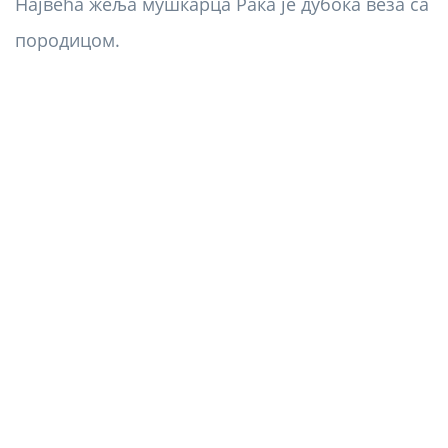
Највећа жеља мушкарца Рака је дубока веза са
породицом.