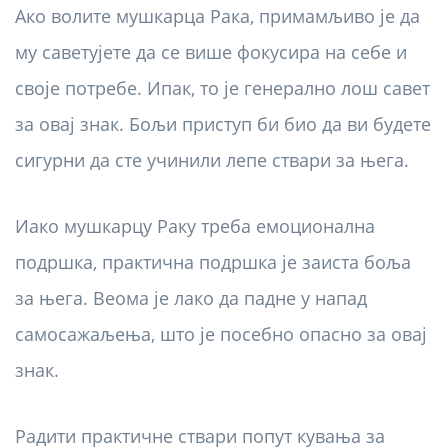
Ако волите мушкарца Рака, примамљиво је да
му саветујете да се више фокусира на себе и
своје потребе. Ипак, то је генерално лош савет
за овај знак. Бољи приступ би био да ви будете
сигурни да сте учинили лепе ствари за њега.
Иако мушкарцу Раку треба емоционална
подршка, практична подршка је заиста боља
за њега. Веома је лако да падне у напад
самосажаљења, што је посебно опасно за овај
знак.
Радити практичне ствари попут кувања за