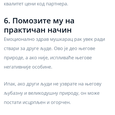
квалитет цени код партнера.
6. Помозите му на
практичан начин
Емоционално здрав мушкарац рак увек ради
ствари за друге људе. Ово је део његове
природе, а ако није, испливаће његове
негативније особине.
Ипак, ако други људи не узврате на његову
љубазну и великодушну природу, он може
постати исцрпљен и огорчен.