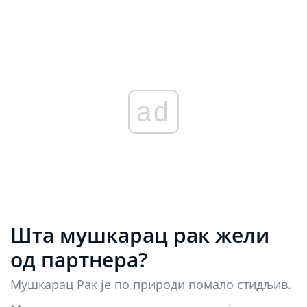
ad
Шта мушкарац рак жели
од партнера?
Мушкарац Рак је по природи помало стидљив.