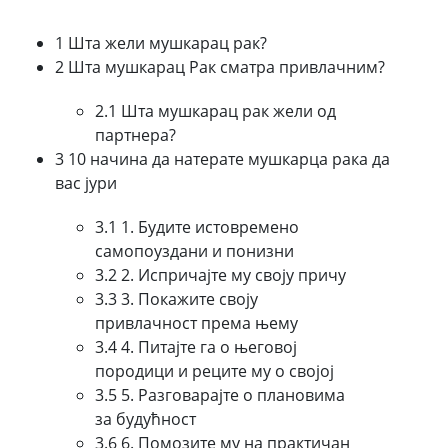
1 Шта жели мушкарац рак?
2 Шта мушкарац Рак сматра привлачним?
2.1 Шта мушкарац рак жели од
партнера?
3 10 начина да натерате мушкарца рака да
вас јури
3.1 1. Будите истовремено
самопоуздани и понизни
3.2 2. Испричајте му своју причу
3.3 3. Покажите своју
привлачност према њему
3.4 4. Питајте га о његовој
породици и реците му о својој
3.5 5. Разговарајте о плановима
за будућност
3.6 6. Помозите му на практичан