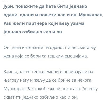
јури, покажите да ћете бити једнако
одани, одани и вољети као и он. Мушкарац
Рак жели партнера који везу узима
једнако озбиљно као и он.
Он цени интензитет и оданост и не смета му
жена која се бори са тешким емоцијама.
Заиста, такве тешке емоције позивају се на
његову негу и жељу да се брине за некога.
Мушкарац Рак такође жели некога ко ће везу
схватити једнако озбиљно као и он.