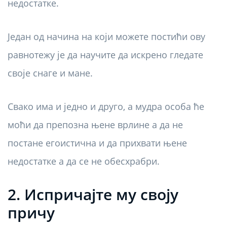
недостатке.
Један од начина на који можете постићи ову
равнотежу је да научите да искрено гледате
своје снаге и мане.
Свако има и једно и друго, а мудра особа ће
моћи да препозна њене врлине а да не
постане егоистична и да прихвати њене
недостатке а да се не обесхрабри.
2. Испричајте му своју
причу