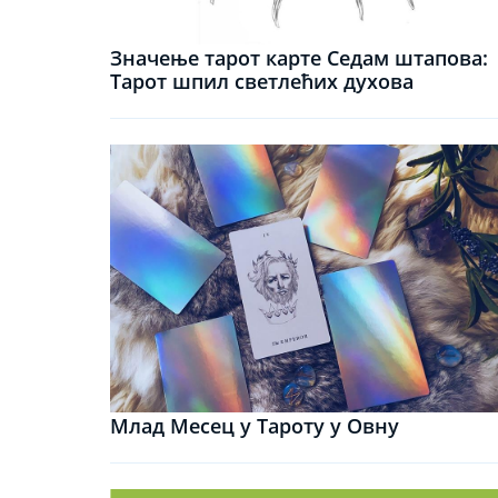
Значење тарот карте Седам штапова:
Тарот шпил светлећих духова
Млад Месец у Тароту у Овну