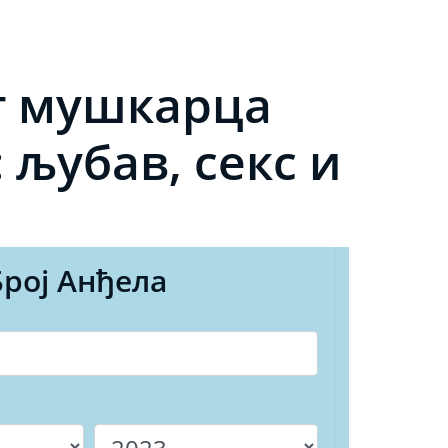
т мушкарца
 љубав, секс и
Број Анђела