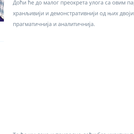
Доћи ће до малог преокрета улога са овим п
хранљивији и демонстративнији од њих двојиц
прагматичнија и аналитичнија.