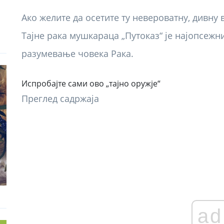
Ако желите да осетите ту невероватну, дивну
Тајне рака мушкараца „Путоказ“ је најопсежни
разумевање човека Рака.
Испробајте сами ово „тајно оружје“
Преглед садржаја
ad