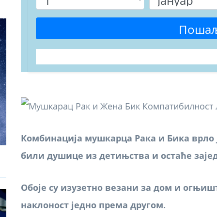
Поша
Комбинација мушкарца Рака и Бика врло 
били душице из детињства и остаће заје
Обоје су изузетно везани за дом и огњиш
наклоност једно према другом.