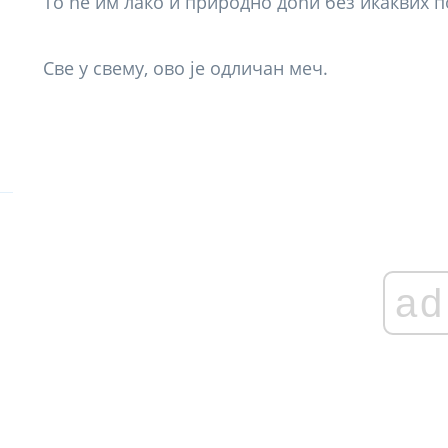
То ће им лако и природно доћи без икаквих 
Све у свему, ово је одличан меч.
ad