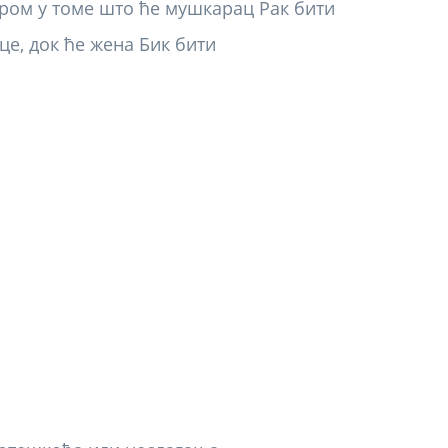
аром у томе што ће мушкарац Рак бити
е, док ће жена Бик бити