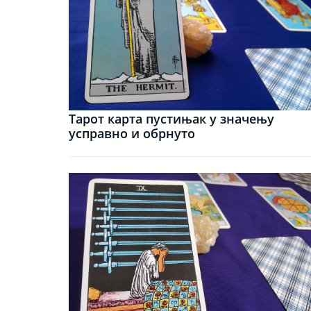
Тарот карта пустињак у значењу
усправно и обрнуто