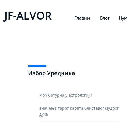
JF-ALVOR
Главни
Блог
Нум
Избор Уредника
моћ Сатурна у астрологији
значења тарот карата блиставог мудрог
духа