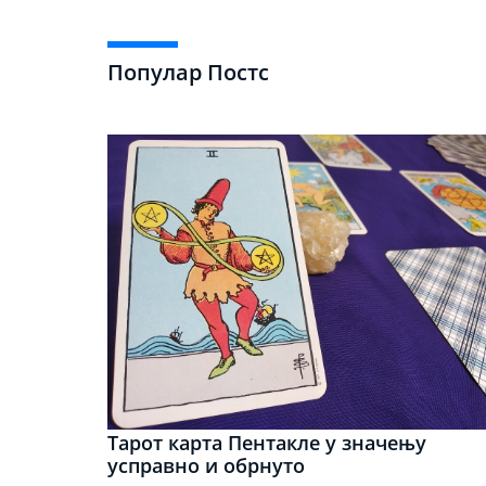
Популар Постс
Тарот карта Пентакле у значењу
усправно и обрнуто