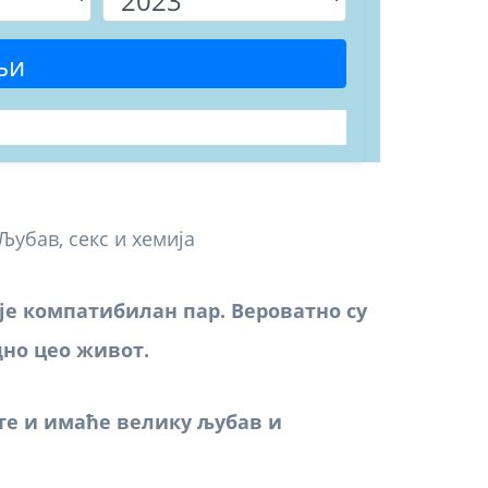
љи
је компатибилан пар. Вероватно су
дно цео живот.
те и имаће велику љубав и