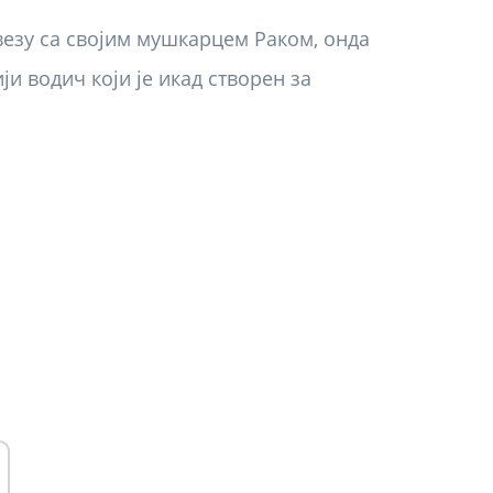
 везу са својим мушкарцем Раком, онда
ји водич који је икад створен за