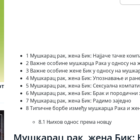
1 Мушкарац рак, жена Бик: Најјаче тачке ком
2 Важне особине мушкарца Рака у односу на 
3 Важне особине жене Бик у односу на мушка
4 Мушкарац рак, жена Бик: Упознавање и ране
от
5 Мушкарац рак, жена Бик: Сексуална компат
6 Мушкарац рак, жена Бик: Брак и породични
7 Мушкарац рак, жена Бик: Радимо заједно
8 Типичне борбе између мушкарца Рака и жен
8.1 Њихов однос према новцу
Мушкарац рак, жена Бик: Н