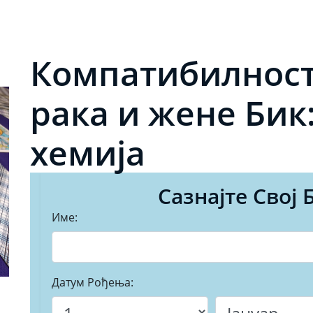
Компатибилнос
рака и жене Бик:
хемија
Сазнајте Свој 
Име:
Датум Рођења: