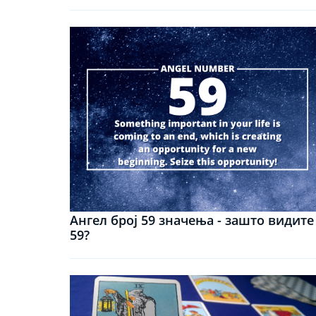
Ангел број 59 значења - зашто видите
59?