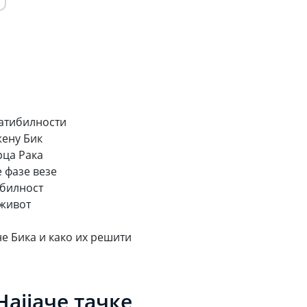
патибилности
жену Бик
рца Рака
 фазе везе
ибилност
 живот
е Бика и како их решити
ајјаче тачке