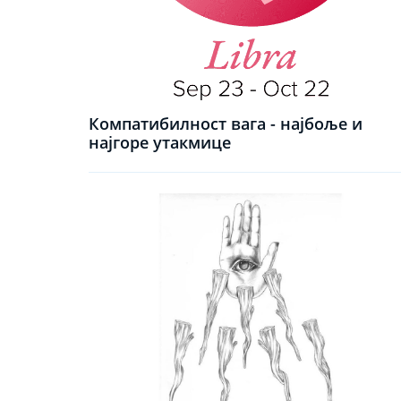
Компатибилност вага - најбоље и
најгоре утакмице