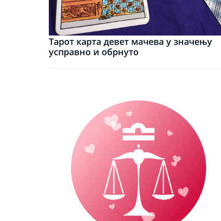
Тарот карта девет мачева у значењу
усправно и обрнуто