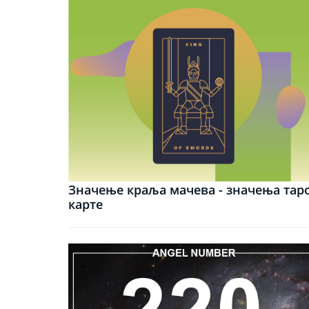
Значење краља мачева - значења тар
карте