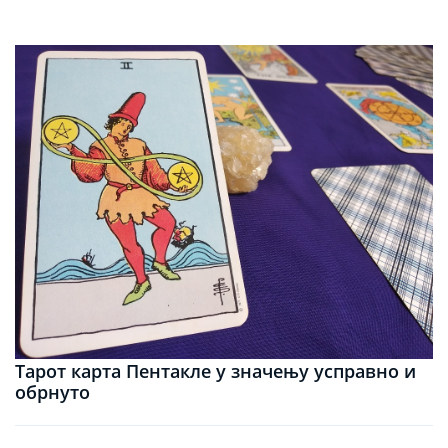
Тарот карта Пентакле у значењу усправно и
обрнуто