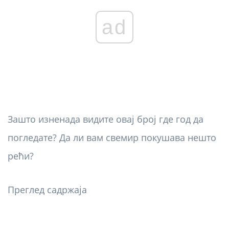
ad
Зашто изненада видите овај број где год да
погледате? Да ли вам свемир покушава нешто
рећи?
Преглед садржаја