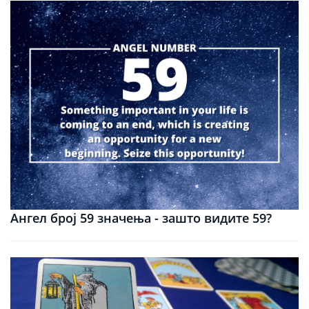
Ангел број 59 значења - зашто видите 59?