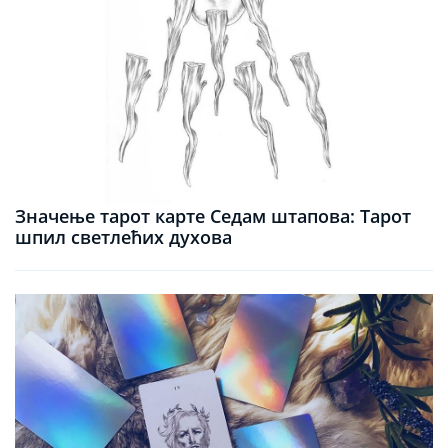
Значење тарот карте Седам штапова: Тарот
шпил светлећих духова