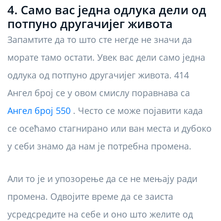
4. Само вас једна одлука дели од
потпуно другачијег живота
Запамтите да то што сте негде не значи да
морате тамо остати. Увек вас дели само једна
одлука од потпуно другачијег живота. 414
Ангел број се у овом смислу поравнава са
Ангел број 550
. Често се може појавити када
се осећамо стагнирано или ван места и дубоко
у себи знамо да нам је потребна промена.
Али то је и упозорење да се не мењају ради
промена. Одвојите време да се заиста
усредсредите на себе и оно што желите од