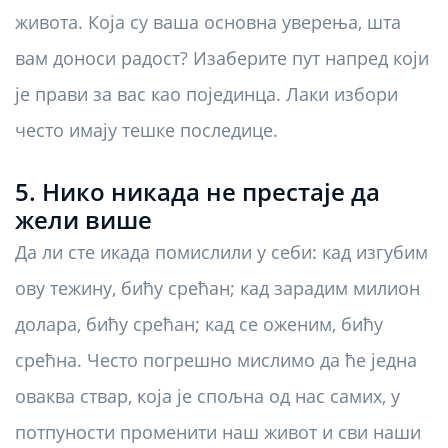
живота. Која су ваша основна уверења, шта
вам доноси радост? Изаберите пут напред који
је прави за вас као појединца. Лаки избори
често имају тешке последице.
5. Нико никада не престаје да
жели више
Да ли сте икада помислили у себи: кад изгубим
ову тежину, бићу срећан; кад зарадим милион
долара, бићу срећан; кад се оженим, бићу
срећна. Често погрешно мислимо да ће једна
оваква ствар, која је спољна од нас самих, у
потпуности променити наш живот и сви наши