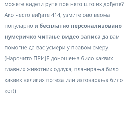
можете видети рупе пре него што их дођете?
Ако често виђате 414, узмите ово веома
популарно и
бесплатно персонализовано
нумеричко читање видео записа
да вам
помогне да вас усмери у правом смеру.
(Нарочито ПРИЈЕ доношења било каквих
главних животних одлука, планирања било
каквих великих потеза или изговарања било
ког!)