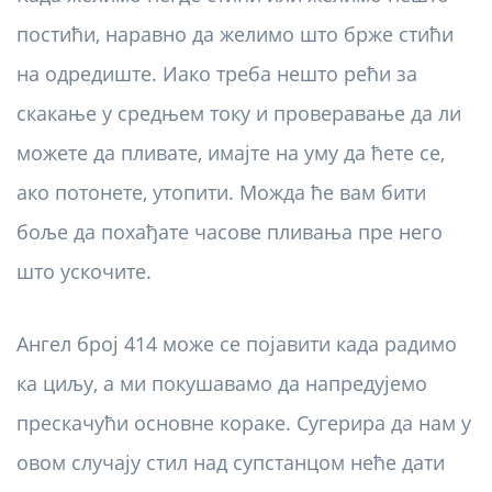
постићи, наравно да желимо што брже стићи
на одредиште. Иако треба нешто рећи за
скакање у средњем току и проверавање да ли
можете да пливате, имајте на уму да ћете се,
ако потонете, утопити. Можда ће вам бити
боље да похађате часове пливања пре него
што ускочите.
Ангел број 414 може се појавити када радимо
ка циљу, а ми покушавамо да напредујемо
прескачући основне кораке. Сугерира да нам у
овом случају стил над супстанцом неће дати