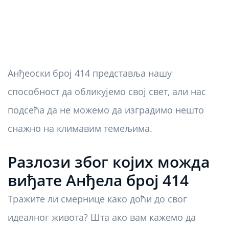
Анђеоски број 414 представља нашу
способност да обликујемо свој свет, али нас
подсећа да не можемо да изградимо нешто
снажно на климавим темељима.
Разлози због којих можда
виђате Анђела број 414
Тражите ли смернице како доћи до свог
идеалног живота? Шта ако вам кажемо да