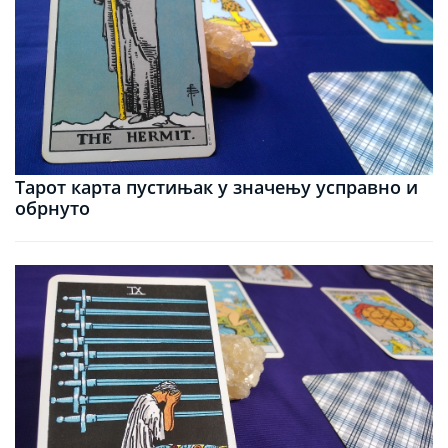
Тарот карта пустињак у значењу усправно и
обрнуто