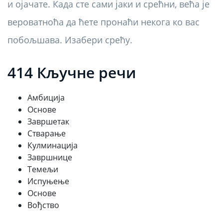
и ојачате. Када сте сами јаки и срећни, већа је
вероватноћа да ћете пронаћи некога ко вас
побољшава. Изабери срећу.
414 Кључне речи
Амбиција
Основе
Завршетак
Стварање
Кулминација
Завршнице
Темељи
Испуњење
Основе
Вођство