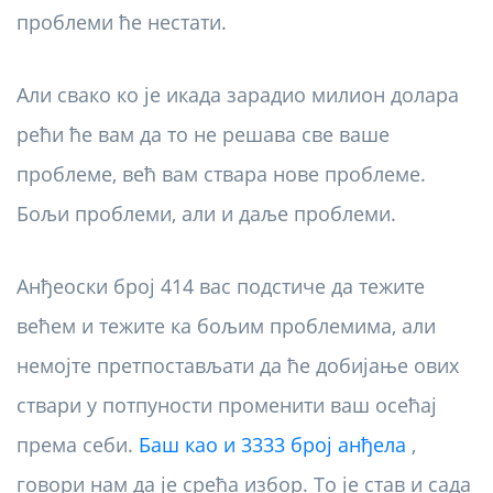
проблеми ће нестати.
Али свако ко је икада зарадио милион долара
рећи ће вам да то не решава све ваше
проблеме, већ вам ствара нове проблеме.
Бољи проблеми, али и даље проблеми.
Анђеоски број 414 вас подстиче да тежите
већем и тежите ка бољим проблемима, али
немојте претпостављати да ће добијање ових
ствари у потпуности променити ваш осећај
према себи.
Баш као и 3333 број анђела
,
говори нам да је срећа избор. То је став и сада