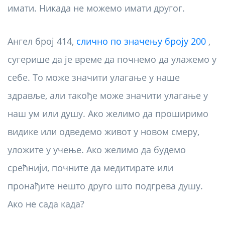
имати. Никада не можемо имати другог.
Ангел број 414,
слично по значењу броју 200
,
сугерише да је време да почнемо да улажемо у
себе. То може значити улагање у наше
здравље, али такође може значити улагање у
наш ум или душу. Ако желимо да проширимо
видике или одведемо живот у новом смеру,
уложите у учење. Ако желимо да будемо
срећнији, почните да медитирате или
пронађите нешто друго што подгрева душу.
Ако не сада када?