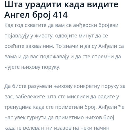
Шта урадити када видите
Ангел број 414
Кад год схватите да вам се анђеоски бројеви
појављују у животу, одвојите минут да се
осећате захвалним. То значи и да су Анђели са
вама и да вас подржавају и да сте спремни да
чујете њихову поруку.
Да бисте разумели њихову конкретну поруку за
вас, забележите шта сте мислили да радите у
тренуцима када сте приметили број. Анђели ће
нас увек гурнути да приметимо њихов број
када је релевантни изазов на неки начин