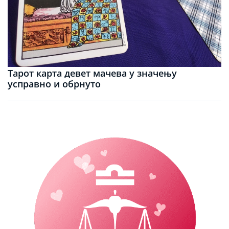
Тарот карта девет мачева у значењу
усправно и обрнуто