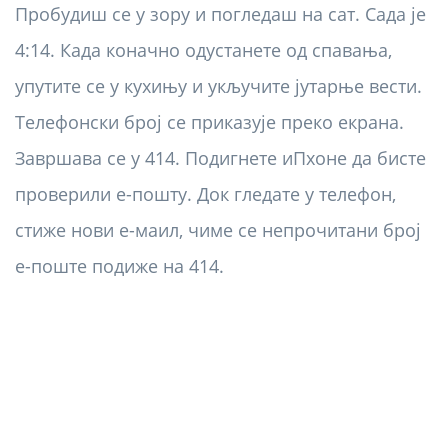
Пробудиш се у зору и погледаш на сат. Сада је
4:14. Када коначно одустанете од спавања,
упутите се у кухињу и укључите јутарње вести.
Телефонски број се приказује преко екрана.
Завршава се у 414. Подигнете иПхоне да бисте
проверили е-пошту. Док гледате у телефон,
стиже нови е-маил, чиме се непрочитани број
е-поште подиже на 414.