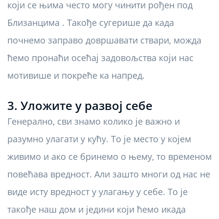
који се њима често могу чинити рођен под
Близанцима . Такође сугерише да када
почнемо заправо довршавати ствари, можда
ћемо пронаћи осећај задовољства који нас
мотивише и покреће ка напред.
3. Уложите у развој себе
Генерално, сви знамо колико је важно и
разумно улагати у кућу. То је место у којем
живимо и ако се бринемо о њему, то временом
повећава вредност. Али зашто многи од нас не
виде исту вредност у улагању у себе. То је
такође наш дом и једини који ћемо икада