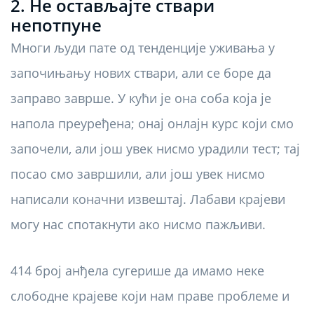
2. Не остављајте ствари
непотпуне
Многи људи пате од тенденције уживања у
започињању нових ствари, али се боре да
заправо заврше. У кући је она соба која је
напола преуређена; онај онлајн курс који смо
започели, али још увек нисмо урадили тест; тај
посао смо завршили, али још увек нисмо
написали коначни извештај. Лабави крајеви
могу нас спотакнути ако нисмо пажљиви.
414 број анђела сугерише да имамо неке
слободне крајеве који нам праве проблеме и