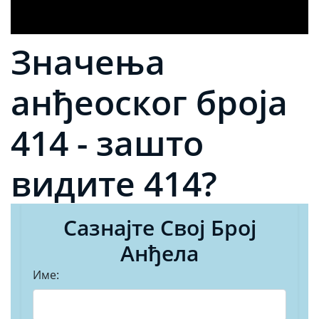
Значења
анђеоског броја
414 - зашто
видите 414?
Сазнајте Свој Број
Анђела
Име: