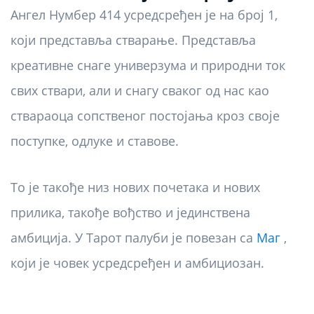
Ангел Нумбер 414 усредсређен је на број 1,
који представља стварање. Представља
креативне снаге универзума и природни ток
свих ствари, али и снагу сваког од нас као
ствараоца сопственог постојања кроз своје
поступке, одлуке и ставове.
То је такође низ нових почетака и нових
прилика, такође вођство и јединствена
амбиција. У Тарот палуби је повезан са
Маг
,
који је човек усредсређен и амбициозан.