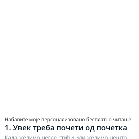
Набавите моје персонализовано бесплатно читање
1. Увек треба почети од почетка
Када желимо негде стићи или желимо нешто