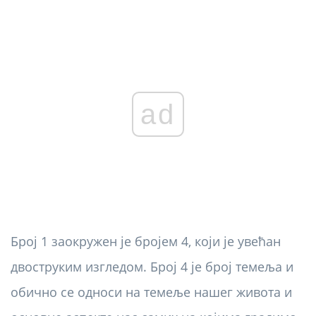
ad
Број 1 заокружен је бројем 4, који је увећан
двоструким изгледом. Број 4 је број темеља и
обично се односи на темеље нашег живота и