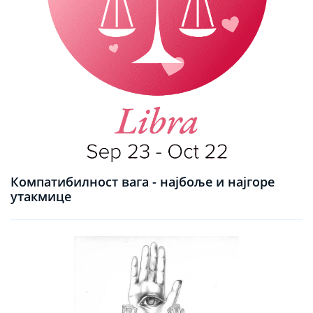
Компатибилност вага - најбоље и најгоре
утакмице