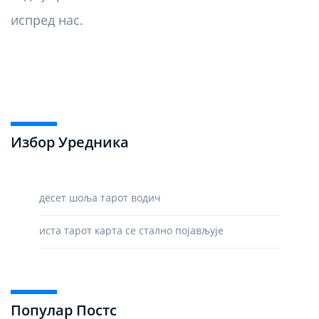
испред нас.
Избор Уредника
десет шоља тарот водич
иста тарот карта се стално појављује
Популар Постс