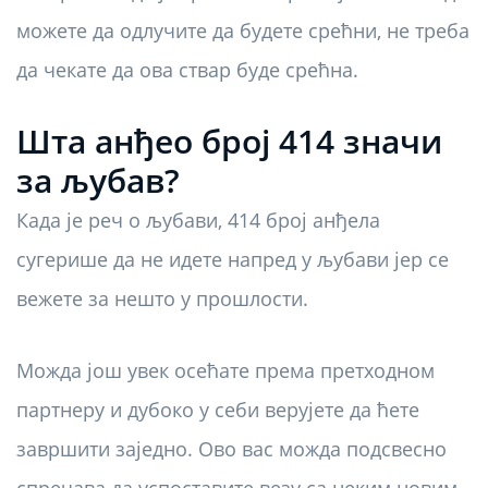
можете да одлучите да будете срећни, не треба
да чекате да ова ствар буде срећна.
Шта анђео број 414 значи
за љубав?
Када је реч о љубави, 414 број анђела
сугерише да не идете напред у љубави јер се
вежете за нешто у прошлости.
Можда још увек осећате према претходном
партнеру и дубоко у себи верујете да ћете
завршити заједно. Ово вас можда подсвесно