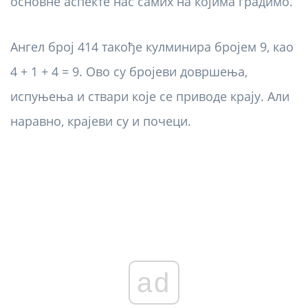
основне аспекте нас самих на којима градимо.
Ангел број 414 такође кулминира бројем 9, као
4 + 1 + 4 = 9. Ово су бројеви довршења,
испуњења и ствари које се приводе крају. Али
наравно, крајеви су и почеци.
ad