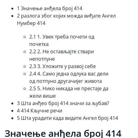
1 Значење анђела број 414
2 разлога због којих можда виђате Ангел
Нумбер 414
2.1 1. Увек треба почети од
почетка
2.2 2. Не остављајте ствари
непотпуне
2.3 3. Уложите у развој себе
2.4 4. Само једна одлука вас дели
од потпуно другачијег живота
2.5 5. Нико никада не престаје да
жели више
3 Шта анђео број 414 значи за љубав?
4 414 Кључне речи
5 Шта урадити када видите Ангел број 414
Значење анђела број 414